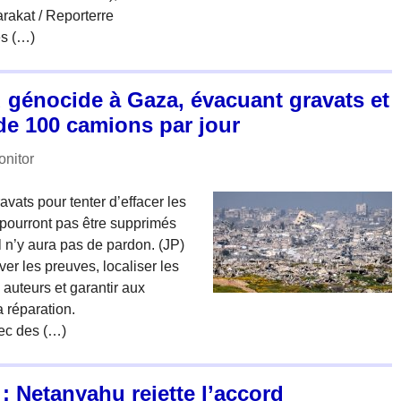
arakat / Reporterre
es (…)
u génocide à Gaza, évacuant gravats et
de 100 camions par jour
nitor
avats pour tenter d’effacer les
pourront pas être supprimés
Il n’y aura pas de pardon. (JP)
er les preuves, localiser les
s auteurs et garantir aux
la réparation.
vec des (…)
 : Netanyahu rejette l’accord