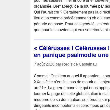
pour les salaires. Hier encore une nouvelle 
organisée. Bref aperçu de la journée par le
Qui l’aurait cru ? Certainement pas la direct
lieu d’un comme précédemment) eh oui eux 
pénurie de poste. Pour ces gens-là, les réd
que pour les ouvriers qui eux se retrouvent
« Célérusses ! Célérusses 
en panique psalmodie une 
7 août 2026 par Regis de Castelnau
Comme l’Occident auquel il appartient, notre
XXe siècle n’en finit pas de mourir et l’enj
au 21e. La guerre mondiale qui nous oppos
tourner la page de cette globalisation insta
moderne de sa domination, se déroule sur p
dirigeants incompétents et corrompus ont d