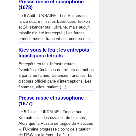
Presse russe et russophone
(1678)
Le 6 Août - UKRAINE : Les Russes ont
lancé quatre missiles balistiques Tsirkon
et 24 Iskander sur l’Ukraine, mais aucun
missile n’a été intercepté ; Les forces
armées russes frappent des centres (…)
Kiev sous le feu : les entrepôts
logistiques détruits
Entrepôts en feu. Infrastructures
éventrées. Centaines de milliers de mètres
2 partis en fumée. Défenses franchies. Le
discours officiel parle d’interceptions. Les
flammes, elles, parlent (…)
Presse russe et russophone
(1677)
Le 5 Juillet - UKRAINE : Frappe sur
Kramatorsk : des dizaines de blessés ;
Alors que la Russie se targue de « succès
», l’Ukraine progresse : point de situation
de l’ISW sur le front ; Le (…)