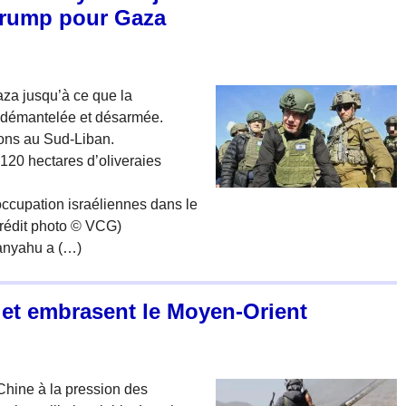
Trump pour Gaza
za jusqu’à ce que la
t démantelée et désarmée.
ions au Sud-Liban.
 120 hectares d’oliveraies
occupation israéliennes dans le
Crédit photo © VCG)
tanyahu a (…)
 et embrasent le Moyen-Orient
 Chine à la pression des