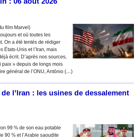
in : 06 août 2026
du film Marvel)
jours et où toutes les
. On a été tentés de rédiger
s États-Unis et l’Iran, mais
éjà écrit. D’après nos sources,
i paix » depuis de longs mois
aire général de l’ONU, António (…)
de l’Iran : les usines de dessalement
ron 99 % de son eau potable
de 90 % et l’Arabie saoudite