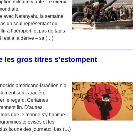
tion militaire viable. Le mieux
 mondiale.
tre avec Netanyahu la semaine
Pas un seul représentant du
ir à l’aéroport, et pas de tapis
ël est à la dérive – sa (…)
 les gros titres s’estompent
énocide américano-israélien n’a
justement son caractère
r le regard. Certaines
ennent fin. D’autres
temps que le monde s’y habitue.
rogrammes télévisés et les
 plus la une des journaux. Les (…)