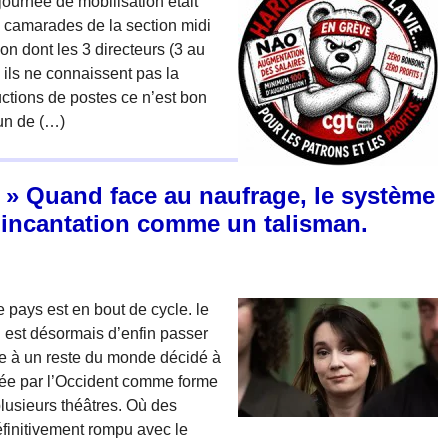
journée de mobilisation était
s camarades de la section midi
ion dont les 3 directeurs (3 au
ils ne connaissent pas la
uctions de postes ce n’est bon
 un de (…)
! » Quand face au naufrage, le système
incantation comme un talisman.
 pays est en bout de cycle. le
eu est désormais d’enfin passer
e à un reste du monde décidé à
llée par l’Occident comme forme
lusieurs théâtres. Où des
éfinitivement rompu avec le