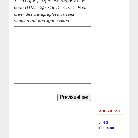
et le
{italique} <quote> <code>
code HTML
. Pour
<q> <del> <ins>
créer des paragraphes, laissez
simplement des lignes vides.
Voir aussi
Billets
d’humeur