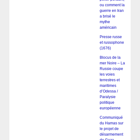
ou comment la
guerre en Iran
a brisé le
mythe
américain
Presse russe
et russophone
(1676)
Blocus de la
mer Noire – La
Russie coupe
les voies
terrestres et
maritimes
d’Odessa /
Paralysie
politique
européenne
Communiqué
du Hamas sur
le projet de
désarmement