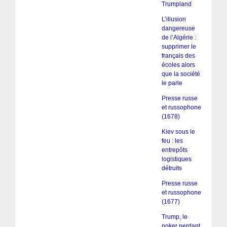
Trumpland
L’illusion
dangereuse
de l’Algérie :
supprimer le
français des
écoles alors
que la société
le parle
Presse russe
et russophone
(1678)
Kiev sous le
feu : les
entrepôts
logistiques
détruits
Presse russe
et russophone
(1677)
Trump, le
poker perdant,