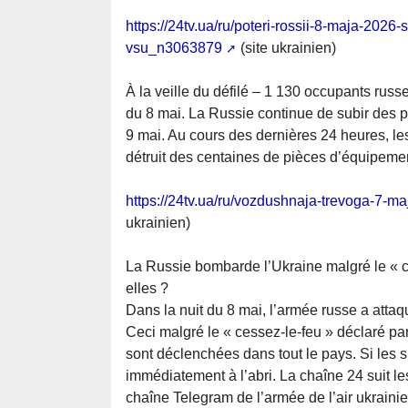
https://24tv.ua/ru/poteri-rossii-8-maja-2026-s
vsu_n3063879
(site ukrainien)
À la veille du défilé – 1 130 occupants russ
du 8 mai. La Russie continue de subir des p
9 mai. Au cours des dernières 24 heures, le
détruit des centaines de pièces d’équipeme
https://24tv.ua/ru/vozdushnaja-trevoga-7-
ukrainien)
La Russie bombarde l’Ukraine malgré le « ce
elles ?
Dans la nuit du 8 mai, l’armée russe a att
Ceci malgré le « cessez-le-feu » déclaré p
sont déclenchées dans tout le pays. Si les s
immédiatement à l’abri. La chaîne 24 suit l
chaîne Telegram de l’armée de l’air ukraini