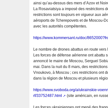
ainsi qu’au-dessus des mers d’Azov et Noir
La Rosaviatsiya a imposé des restrictions d
restrictions sont toujours en vigueur aux a
aéroports de Tcherepovets et de Moscou-Do
avec les autorités compétentes.
https://www.kommersant.ru/doc/8652000?f
Le nombre de drones abattus en route vers
Les forces de défense aérienne ont abattu 
annoncé le maire de Moscou, Sergueï Sobiani
mai. Dans la nuit du 8 mars, des restrictions
Vnoukovo, à Moscou ; ces restrictions ont 
dans la région de Moscou et plusieurs régio
https://www.svoboda.org/a/ukrainskie-voen
rf/33752487.html
(site américain, en russe
Les forces ukrainiennes ont mené des frappe