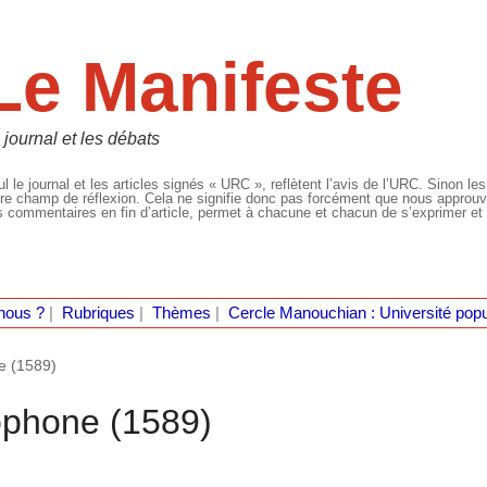
Le Manifeste
 journal et les débats
l le journal et les articles signés « URC », reflètent l’avis de l’URC. Sinon les
re champ de réflexion. Cela ne signifie donc pas forcément que nous approuvio
 commentaires en fin d’article, permet à chacune et chacun de s’exprimer et 
nous ?
|
Rubriques
|
Thèmes
|
Cercle Manouchian : Université popu
e (1589)
ophone (1589)