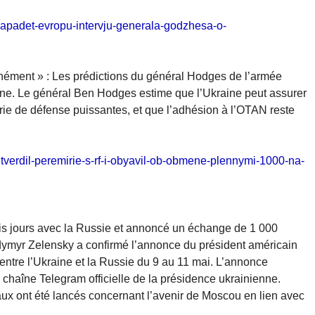
a-napadet-evropu-intervju-generala-godzhesa-o-
anément » : Les prédictions du général Hodges de l’armée
raine. Le général Ben Hodges estime que l’Ukraine peut assurer
rie de défense puissantes, et que l’adhésion à l’OTAN reste
odtverdil-peremirie-s-rf-i-obyavil-ob-obmene-plennymi-1000-na-
ois jours avec la Russie et annoncé un échange de 1 000
odymyr Zelensky a confirmé l’annonce du président américain
ntre l’Ukraine et la Russie du 9 au 11 mai. L’annonce
 chaîne Telegram officielle de la présidence ukrainienne.
x ont été lancés concernant l’avenir de Moscou en lien avec