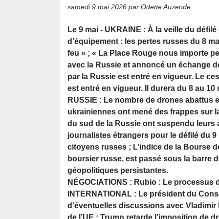
samedi 9 mai 2026
par Odette Auzende
Le 9 mai - UKRAINE : À la veille du défil
d’équipement : les pertes russes du 8 ma
feu » ; « La Place Rouge nous importe pe
avec la Russie et annoncé un échange de 
par la Russie est entré en vigueur. Le ces
est entré en vigueur. Il durera du 8 au 10 
RUSSIE : Le nombre de drones abattus en
ukrainiennes ont mené des frappes sur Ia
du sud de la Russie ont suspendu leurs ac
journalistes étrangers pour le défilé du 9
citoyens russes ; L’indice de la Bourse 
boursier russe, est passé sous la barre 
géopolitiques persistantes.
NÉGOCIATIONS : Rubio : Le processus de 
INTERNATIONAL : Le président du Consei
d’éventuelles discussions avec Vladimir P
de l’UE ; Trump retarde l’imposition de d