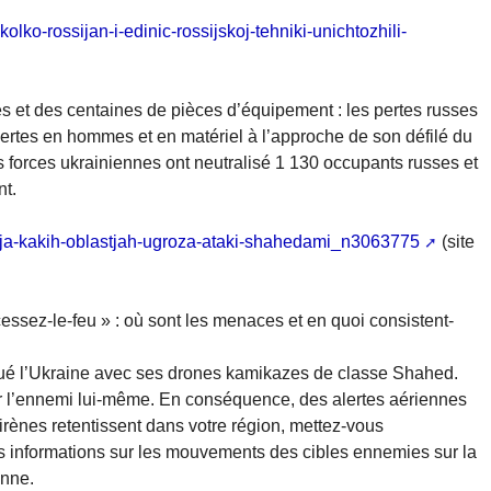
kolko-rossijan-i-edinic-rossijskoj-tehniki-unichtozhili-
es et des centaines de pièces d’équipement : les pertes russes
ertes en hommes et en matériel à l’approche de son défilé du
s forces ukrainiennes ont neutralisé 1 130 occupants russes et
nt.
maja-kakih-oblastjah-ugroza-ataki-shahedami_n3063775
(site
ssez-le-feu » : où sont les menaces et en quoi consistent-
aqué l’Ukraine avec ses drones kamikazes de classe Shahed.
ar l’ennemi lui-même. En conséquence, des alertes aériennes
irènes retentissent dans votre région, mettez-vous
es informations sur les mouvements des cibles ennemies sur la
enne.