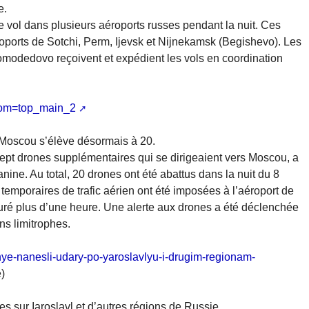
e.
e vol dans plusieurs aéroports russes pendant la nuit. Ces
éroports de Sotchi, Perm, Ijevsk et Nijnekamsk (Begishevo). Les
modedovo reçoivent et expédient les vols en coordination
rom=top_main_2
 Moscou s’élève désormais à 20.
sept drones supplémentaires qui se dirigeaient vers Moscou, a
ne. Au total, 20 drones ont été abattus dans la nuit du 8
 temporaires de trafic aérien ont été imposées à l’aéroport de
duré plus d’une heure. Une alerte aux drones a été déclenchée
ns limitrophes.
nye-nanesli-udary-po-yaroslavlyu-i-drugim-regionam-
)
s sur Iaroslavl et d’autres régions de Russie.