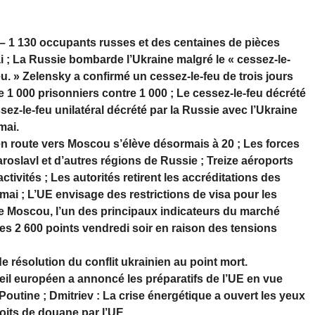
é – 1 130 occupants russes et des centaines de pièces
i ; La Russie bombarde l’Ukraine malgré le « cessez-le-
u. » Zelensky a confirmé un cessez-le-feu de trois jours
1 000 prisonniers contre 1 000 ; Le cessez-le-feu décrété
sez-le-feu unilatéral décrété par la Russie avec l’Ukraine
mai.
 route vers Moscou s’élève désormais à 20 ; Les forces
roslavl et d’autres régions de Russie ; Treize aéroports
tivités ; Les autorités retirent les accréditations des
 mai ; L’UE envisage des restrictions de visa pour les
de Moscou, l’un des principaux indicateurs du marché
des 2 600 points vendredi soir en raison des tensions
résolution du conflit ukrainien au point mort.
l européen a annoncé les préparatifs de l’UE en vue
outine ; Dmitriev : La crise énergétique a ouvert les yeux
roits de douane par l’UE.