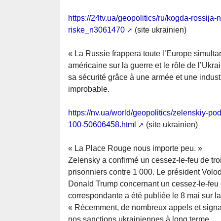
https://24tv.ua/geopolitics/ru/kogda-rossij
riske_n3061470
(site ukrainien)
« La Russie frappera toute l’Europe simult
américaine sur la guerre et le rôle de l’Uk
sa sécurité grâce à une armée et une indust
improbable.
https://nv.ua/world/geopolitics/zelenskiy-p
100-50606458.html
(site ukrainien)
« La Place Rouge nous importe peu. »
Zelensky a confirmé un cessez-le-feu de tr
prisonniers contre 1 000. Le président Vol
Donald Trump concernant un cessez-le-feu e
correspondante a été publiée le 8 mai sur la
« Récemment, de nombreux appels et signau
nos sanctions ukrainiennes à long terme.