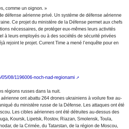
es, comme un oignon. »
e défense aérienne privé. Un système de défense aérienne
aine. Ce projet du ministère de la Défense permet aux chefs
ations nécessaires, de protéger eux-mêmes leurs activités
pel à leurs employés ou à des sociétés de sécurité privées
éjà rejoint le projet. Current Time a mené l’enquête pour en
26/05/08/1196006-noch-nad-regionami
s régions russes dans la nuit.
 aérienne ont abattu 264 drones ukrainiens à voilure fixe au-
iqué du ministère russe de la Défense. Les attaques ont été
scou. Les cibles aériennes ont été détruites au-dessus des
ouga, Koursk, Lipetsk, Rostov, Riazan, Smolensk, Toula,
asnodar, de la Crimée, du Tatarstan, de la région de Moscou,