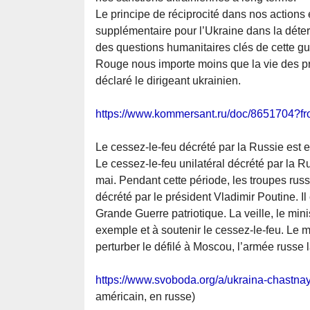
Le principe de réciprocité dans nos actions
supplémentaire pour l’Ukraine dans la déterm
des questions humanitaires clés de cette gue
Rouge nous importe moins que la vie des pri
déclaré le dirigeant ukrainien.
https://www.kommersant.ru/doc/8651704?f
Le cessez-le-feu décrété par la Russie est e
Le cessez-le-feu unilatéral décrété par la Ru
mai. Pendant cette période, les troupes russ
décrété par le président Vladimir Poutine. Il
Grande Guerre patriotique. La veille, le min
exemple et à soutenir le cessez-le-feu. Le m
perturber le défilé à Moscou, l’armée russe 
https://www.svoboda.org/a/ukraina-chastn
américain, en russe)