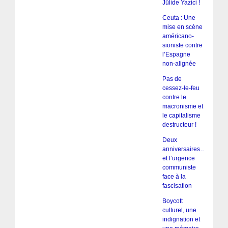
Jülide Yazici !
Ceuta : Une
mise en scène
américano-
sioniste contre
l’Espagne
non-alignée
Pas de
cessez-le-feu
contre le
macronisme et
le capitalisme
destructeur !
Deux
anniversaires…
et l’urgence
communiste
face à la
fascisation
Boycott
culturel, une
indignation et