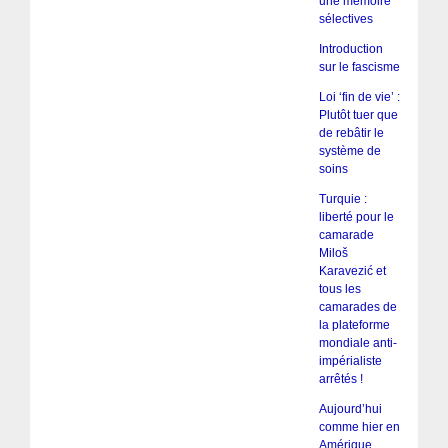
une mémoire
sélectives
Introduction
sur le fascisme
Loi ‘fin de vie’ :
Plutôt tuer que
de rebâtir le
système de
soins
Turquie :
liberté pour le
camarade
Miloš
Karavezić et
tous les
camarades de
la plateforme
mondiale anti-
impérialiste
arrêtés !
Aujourd’hui
comme hier en
Amérique