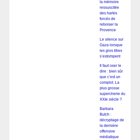
la mémoire
ressuscitée
des harkis
forcés de
reboiser la
Provence
Le silence sur
Gaza lorsque
les gros titres
s’estompent
Il faut oser le
dire : bien sûr
que c’est un
complot. La
plus grosse
supercherie du
XXIe siècle ?
Barbara
Butch :
décryptage de
la dernière
offensive
médiatique