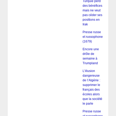
Turquie perd
des bénéfices
mais ne veut
pas céder ses
positions en
Irak
Presse russe
et russophone
(1679)
Encore une
drôle de
semaine à
Trumpland
L’illusion
dangereuse
de l’Algérie :
supprimer le
français des
écoles alors
que la société
le parle
Presse russe