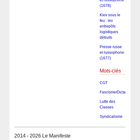
et russophone
(1678)
Kiev sous le
feu : les
entrepôts
logistiques
détruits
Presse russe
et russophone
(1677)
Mots-clés
CGT
Fascisme/Dictature/Tota
Lutte des
Classes
Syndicalisme
2014 - 2026 Le Manifeste