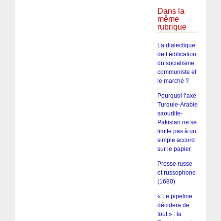
Dans la
même
rubrique
La dialectique
de l’édification
du socialisme
communiste et
le marché ?
Pourquoi l’axe
Turquie-Arabie
saoudite-
Pakistan ne se
limite pas à un
simple accord
sur le papier
Presse russe
et russophone
(1680)
« Le pipeline
décidera de
tout » : la