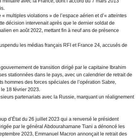
on militaire avec la France, dont l’accord du 7 mars 2013
is.
« multiples violations » de l’espace aérien et d’« atteintes
te décision intervenait après que le dernier soldat de
e malien en août 2022, mettant fin à neuf ans de présence
suspendu les médias français RFI et France 24, accusés de
 gouvernement de transition dirigé par le capitaine Ibrahim
ses stationnées dans le pays, avec un calendrier de retrait de
ts hommes des forces spéciales de l’opération Sabre,
 le 18 février 2023.
ieurs partenariats avec la Russie, marquant un réalignement
p d’État du 26 juillet 2023 qui a renversé le président
irigée par le général Abdourahamane Tiani a dénoncé les
septembre 2023, Emmanuel Macron annonçait le retrait des