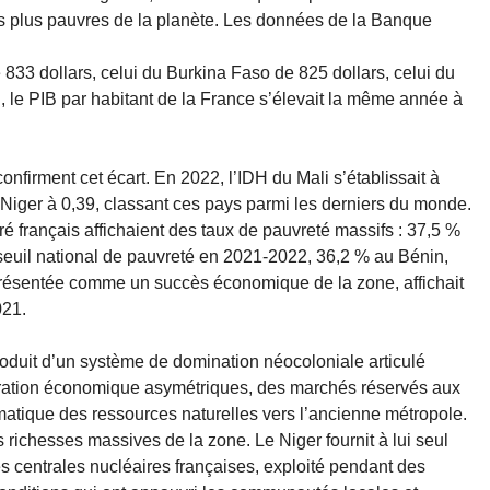
s plus pauvres de la planète. Les données de la Banque
.
e 833 dollars, celui du Burkina Faso de 825 dollars, celui du
n, le PIB par habitant de la France s’élevait la même année à
firment cet écart. En 2022, l’IDH du Mali s’établissait à
u Niger à 0,39, classant ces pays parmi les derniers du monde.
ré français affichaient des taux de pauvreté massifs : 37,5 %
 seuil national de pauvreté en 2021-2022, 36,2 % au Bénin,
présentée comme un succès économique de la zone, affichait
021.
duit d’un système de domination néocoloniale articulé
ration économique asymétriques, des marchés réservés aux
matique des ressources naturelles vers l’ancienne métropole.
s richesses massives de la zone. Le Niger fournit à lui seul
 centrales nucléaires françaises, exploité pendant des