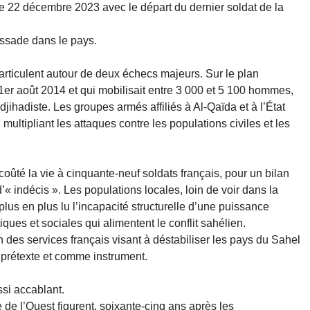
le 22 décembre 2023 avec le départ du dernier soldat de la
ssade dans le pays.
’articulent autour de deux échecs majeurs. Sur le plan
 1er août 2014 et qui mobilisait entre 3 000 et 5 100 hommes,
jihadiste. Les groupes armés affiliés à Al-Qaïda et à l’État
multipliant les attaques contre les populations civiles et les
oûté la vie à cinquante-neuf soldats français, pour un bilan
’« indécis ». Les populations locales, loin de voir dans la
plus en plus lu l’incapacité structurelle d’une puissance
iques et sociales qui alimentent le conflit sahélien.
 des services français visant à déstabiliser les pays du Sahel
 prétexte et comme instrument.
ssi accablant.
de l’Ouest figurent, soixante-cinq ans après les