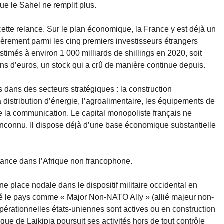
que le Sahel ne remplit plus.
cette relance. Sur le plan économique, la France y est déjà un
ulièrement parmi les cinq premiers investisseurs étrangers
timés à environ 1 000 milliards de shillings en 2020, soit
ons d’euros, un stock qui a crû de manière continue depuis.
 dans des secteurs stratégiques : la construction
la distribution d’énergie, l’agroalimentaire, les équipements de
de la communication. Le capital monopoliste français ne
inconnu. Il dispose déjà d’une base économique substantielle
France dans l’Afrique non francophone.
e place nodale dans le dispositif militaire occidental en
gné le pays comme « Major Non-NATO Ally » (allié majeur non-
rationnelles états-uniennes sont actives ou en construction
que de Laikipia poursuit ses activités hors de tout contrôle