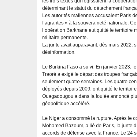
les trois textes qui régissaient la coopérati
déterminant le statut du détachement frança
Les autorités maliennes accusaient Paris de 
flagrantes » à la souveraineté nationale. Cet
l’opération Barkhane eut quitté le territoir
militaire permanente.
La junte avait auparavant, dès mars 2022, 
désinformation.
Le Burkina Faso a suivi. En janvier 2023, le
Traoré a exigé le départ des troupes françai
seulement quatre semaines. Les quatre cen
déployés depuis 2009, ont quitté le territoire
Ouagadougou a dans la foulée annoncé plus
géopolitique accéléré.
Le Niger a consommé la rupture. Après le cou
Mohamed Bazoum, allié de Paris, la junte d
accords de défense avec la France. Le 24 