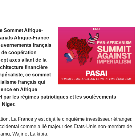
 le Sommet Afrique-
nariats Afrique-France
gouvernements français
 de coopération
ept axes allant de la
rchitecture financière
mpérialiste, ce sommet
ialisme français qui
uence en Afrique
l par les régimes patriotiques et les soulèvements
 Niger.
tion. La France y est déjà le cinquième investisseur étranger,
re occidental comme allié majeur des Etats-Unis non-membre de
mu, Wajir et Laikipia.