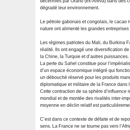
décennies par Orano (ex-Areva) dans des co
dégradé leur environnement.
Le pétrole gabonais et congolais, le cacao i
nature ont alimenté les grandes entreprises
Les régimes patriotes du Mali, du Burkina Fa
réalité. Ils ont engagé une diversification d
la Chine, la Turquie et d’autres puissances.
La perte du Sahel constitue pour l’impériali
d’un espace économique intégré qui foncti
un débouché réservé pour les produits manu
diplomatique et militaire de la France dans l
Cette contraction de sa sphère d’influence i
mondial et de montée des rivalités inter-im
moyenne en déclin relatif est particulièrem
C’est dans ce contexte de défaite et de rep
sens. La France ne se tourne pas vers l’Afr