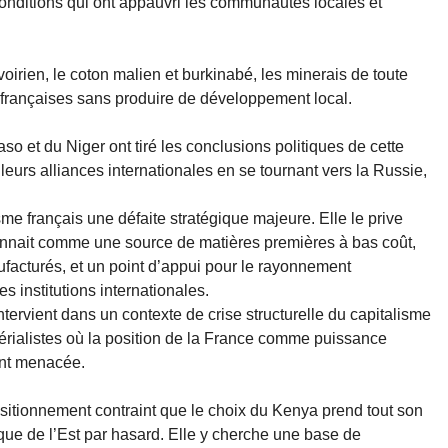
nditions qui ont appauvri les communautés locales et
voirien, le coton malien et burkinabé, les minerais de toute
 françaises sans produire de développement local.
so et du Niger ont tiré les conclusions politiques de cette
e leurs alliances internationales en se tournant vers la Russie,
sme français une défaite stratégique majeure. Elle le prive
onnait comme une source de matières premières à bas coût,
facturés, et un point d’appui pour le rayonnement
es institutions internationales.
ntervient dans un contexte de crise structurelle du capitalisme
périalistes où la position de la France comme puissance
ent menacée.
ositionnement contraint que le choix du Kenya prend tout son
ique de l’Est par hasard. Elle y cherche une base de