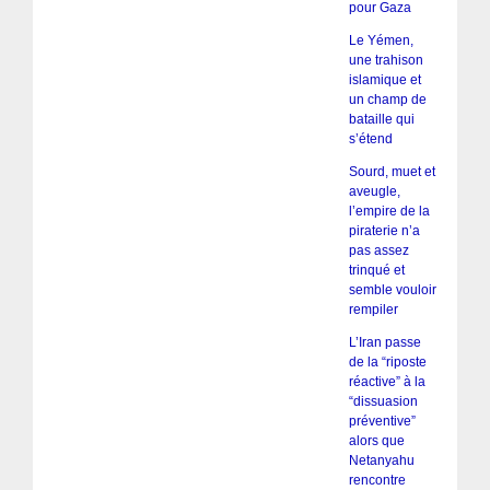
pour Gaza
Le Yémen,
une trahison
islamique et
un champ de
bataille qui
s’étend
Sourd, muet et
aveugle,
l’empire de la
piraterie n’a
pas assez
trinqué et
semble vouloir
rempiler
L’Iran passe
de la “riposte
réactive” à la
“dissuasion
préventive”
alors que
Netanyahu
rencontre