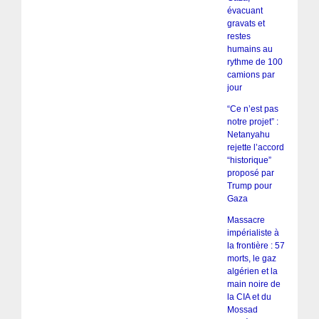
évacuant
gravats et
restes
humains au
rythme de 100
camions par
jour
“Ce n’est pas
notre projet” :
Netanyahu
rejette l’accord
“historique”
proposé par
Trump pour
Gaza
Massacre
impérialiste à
la frontière : 57
morts, le gaz
algérien et la
main noire de
la CIA et du
Mossad