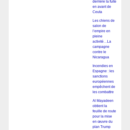
derrière la fuite
en avant de
Ceuta
Les chiens de
salon de
l’empire en
pleine
activité…La
campagne
contre le
Nicaragua
Incendies en
Espagne : les
sanctions
européennes
empêchent de
les combattre
Al Mayadeen
obtient la
feuille de route
pour la mise
en œuvre du
plan Trump