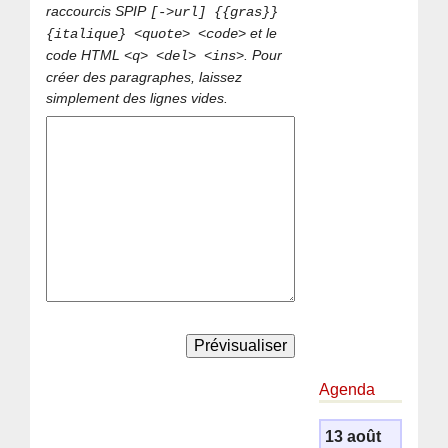
raccourcis SPIP
[->url] {{gras}}
et le
{italique} <quote> <code>
code HTML
. Pour
<q> <del> <ins>
créer des paragraphes, laissez
simplement des lignes vides.
Agenda
13 août