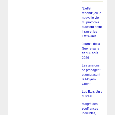
“L’effet
rebond”, ou la
nouvelle vie
du protocole
d’accord entre
l’Iran et les
États-Unis
Journal de la
Guerre sans
fin : 06 août
2026
Les tensions
se propagent
et embrasent
le Moyen-
Orient
Les États-Unis
d’Israël
Malgré des
souffrances
indicibles,