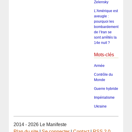
Zelensky
L’Amérique est
aveugle :
pourquoi les
bombardements
de l’Iran se
sont arrêtés la
14e nuit ?
Mots-clés
Armée
Contrôle du
Monde
Guerre hybride
Impérialisme
Ukraine
2014 - 2026 Le Manifeste
Plan du site
|
Se connecter
|
Contact
|
RSS 2.0