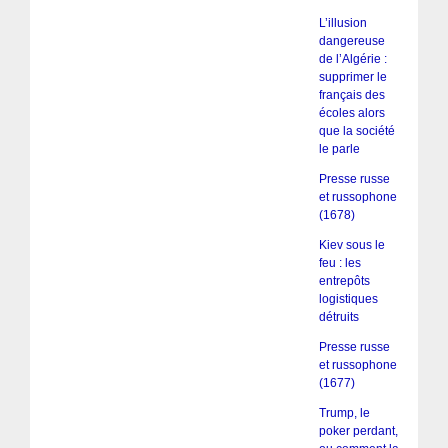
L’illusion
dangereuse
de l’Algérie :
supprimer le
français des
écoles alors
que la société
le parle
Presse russe
et russophone
(1678)
Kiev sous le
feu : les
entrepôts
logistiques
détruits
Presse russe
et russophone
(1677)
Trump, le
poker perdant,