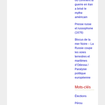
ou comment la
guerre en Iran
a brisé le
mythe
américain
Presse russe
et russophone
(1676)
Blocus de la
mer Noire – La
Russie coupe
les voies
terrestres et
maritimes
d’Odessa /
Paralysie
politique
européenne
Mots-clés
Élections
Pérou