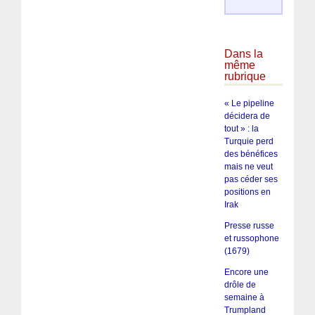
Dans la
même
rubrique
« Le pipeline
décidera de
tout » : la
Turquie perd
des bénéfices
mais ne veut
pas céder ses
positions en
Irak
Presse russe
et russophone
(1679)
Encore une
drôle de
semaine à
Trumpland