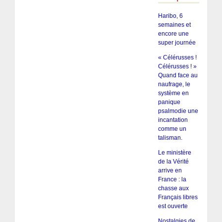
Haribo, 6
semaines et
encore une
super journée
« Célérusses !
Célérusses ! »
Quand face au
naufrage, le
système en
panique
psalmodie une
incantation
comme un
talisman.
Le ministère
de la Vérité
arrive en
France : la
chasse aux
Français libres
est ouverte
Nostalgies de