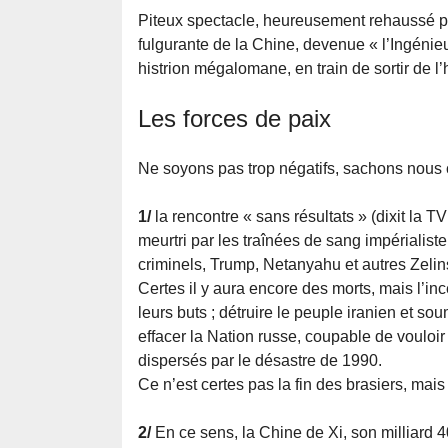
Piteux spectacle, heureusement rehaussé par
fulgurante de la Chine, devenue « l’Ingénieu
histrion mégalomane, en train de sortir de l
Les forces de paix
Ne soyons pas trop négatifs, sachons nous co
1/
la rencontre « sans résultats » (dixit la 
meurtri par les traînées de sang impérialis
criminels, Trump, Netanyahu et autres Zelin
Certes il y aura encore des morts, mais l’inc
leurs buts ; détruire le peuple iranien et so
effacer la Nation russe, coupable de vouloi
dispersés par le désastre de 1990.
Ce n’est certes pas la fin des brasiers, mai
2/
En ce sens, la Chine de Xi, son milliard 