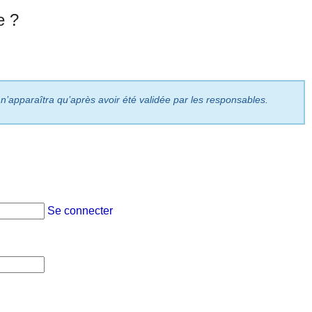
e ?
 n’apparaîtra qu’après avoir été validée par les responsables.
Se connecter