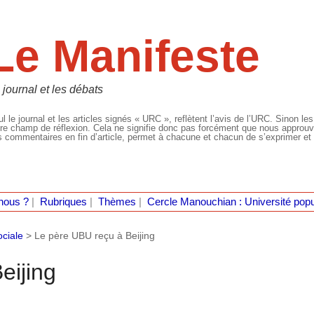
Le Manifeste
 journal et les débats
l le journal et les articles signés « URC », reflètent l’avis de l’URC. Sinon les
re champ de réflexion. Cela ne signifie donc pas forcément que nous approuvio
 commentaires en fin d’article, permet à chacune et chacun de s’exprimer et 
nous ?
|
Rubriques
|
Thèmes
|
Cercle Manouchian : Université popu
ociale
>
Le père UBU reçu à Beijing
eijing