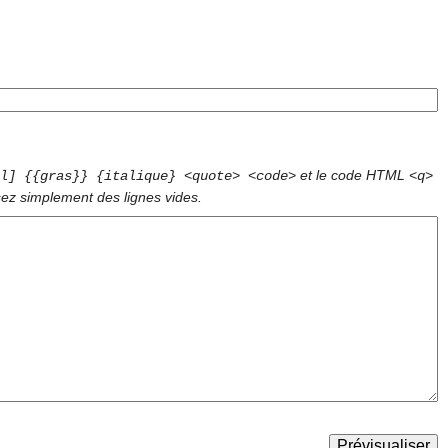
et le code HTML
l] {{gras}} {italique} <quote> <code>
<q>
sez simplement des lignes vides.