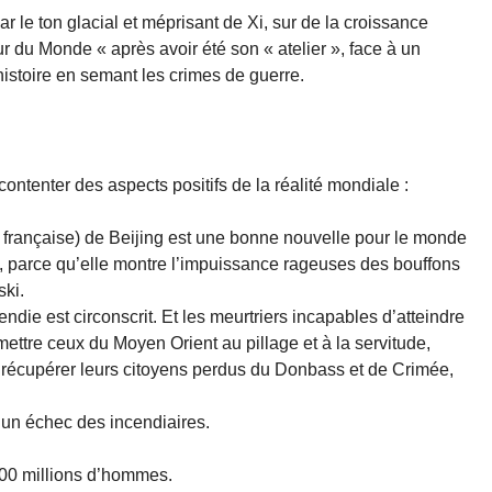
 le ton glacial et méprisant de Xi, sur de la croissance
r du Monde « après avoir été son « atelier », face à un
’histoire en semant les crimes de guerre.
ntenter des aspects positifs de la réalité mondiale :
TV française) de Beijing est une bonne nouvelle pour le monde
te, parce qu’elle montre l’impuissance rageuses des bouffons
ski.
endie est circonscrit. Et les meurtriers incapables d’atteindre
umettre ceux du Moyen Orient au pillage et à la servitude,
r récupérer leurs citoyens perdus du Donbass et de Crimée,
s un échec des incendiaires.
400 millions d’hommes.