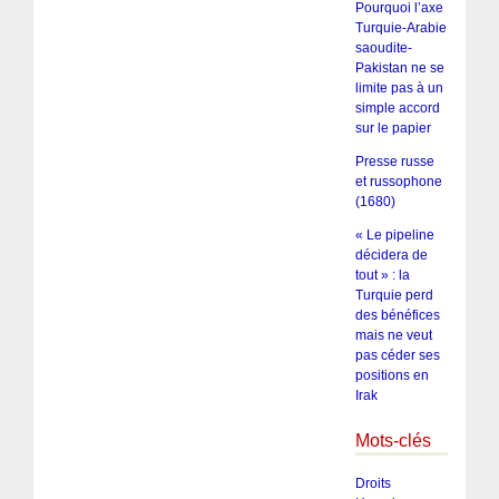
Pourquoi l’axe
Turquie-Arabie
saoudite-
Pakistan ne se
limite pas à un
simple accord
sur le papier
Presse russe
et russophone
(1680)
« Le pipeline
décidera de
tout » : la
Turquie perd
des bénéfices
mais ne veut
pas céder ses
positions en
Irak
Mots-clés
Droits