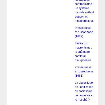
centrafricaine :
un système
hybride mêlant
pouvoir et
métal précieux
Presse russe
et russophone
(1682)
Faillite du
macronisme :
le chômage
continue
d’augmenter
Presse russe
et russophone
(1681)
La dialectique
de l’édification
du socialisme
communiste et
le marché ?