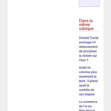
Dans la
même
rubrique
Donald Trump
envisage-t-il
sérieusement
de proclamer
la victoire sur
l’Iran ?
Israël ne
colonise plus
seulement la
terre : il prend
aussi le
contrôle de
son histoire
Le commerce
de l’or en
République