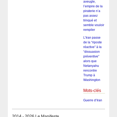
aveugle,
l’empire de la
piraterie n’a
pas assez
trinqué et
semble vouloir
rempiler
L’Iran passe
de la “riposte
réactive” à la
“dissuasion
préventive”
alors que
Netanyahu
rencontre
Trump à
Washington
Mots-clés
Guerre d’Iran
2014 - 2026 Le Manifeste