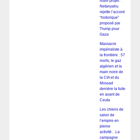
notre projet” :
Netanyahu
rejette l’accord
“historique”
proposé par
Trump pour
Gaza
Massacre
impérialiste à
la frontière : 57
morts, le gaz
algérien et la
main noire de
la CIA et du
Mossad
derrière la fuite
en avant de
Ceuta
Les chiens de
salon de
l’empire en
pleine
activité…La
campagne