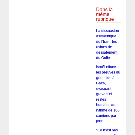
Dans la
même
rubrique
La dissuasion
asymétrique
de l’Iran : les
usines de
dessalement
du Golfe
Israël efface
les preuves du
génocide à
Gaza,
évacuant
gravats et
restes
humains au
rythme de 100
camions par
jour
“Ce n’est pas