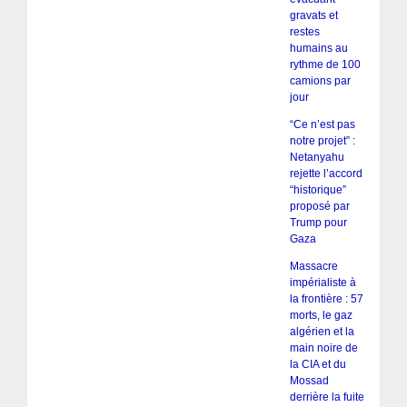
gravats et
restes
humains au
rythme de 100
camions par
jour
“Ce n’est pas
notre projet” :
Netanyahu
rejette l’accord
“historique”
proposé par
Trump pour
Gaza
Massacre
impérialiste à
la frontière : 57
morts, le gaz
algérien et la
main noire de
la CIA et du
Mossad
derrière la fuite