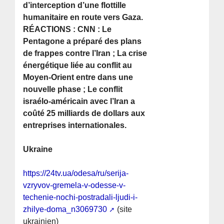
d’interception d’une flottille
humanitaire en route vers Gaza.
RÉACTIONS : CNN : Le
Pentagone a préparé des plans
de frappes contre l’Iran ; La crise
énergétique liée au conflit au
Moyen-Orient entre dans une
nouvelle phase ; Le conflit
israélo-américain avec l’Iran a
coûté 25 milliards de dollars aux
entreprises internationales.
Ukraine
https://24tv.ua/odesa/ru/serija-
vzryvov-gremela-v-odesse-v-
techenie-nochi-postradali-ljudi-i-
zhilye-doma_n3069730
(site
ukrainien)