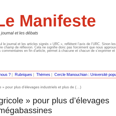
Le Manifeste
 journal et les débats
l le journal et les articles signés « URC », reflètent l’avis de l’URC. Sinon les
re champ de réflexion. Cela ne signifie donc pas forcément que nous approuvio
 commentaires en fin d’article, permet à chacune et chacun de s’exprimer et 
nous ?
|
Rubriques
|
Thèmes
|
Cercle Manouchian : Université popu
e » pour plus d’élevages industriels et plus de (…)
gricole » pour plus d’élevages
e mégabassines