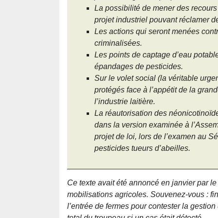
La possibilité de mener des recours c
projet industriel pouvant réclamer 
Les actions qui seront menées contr
criminalisées.
Les points de captage d’eau potable
épandages de pesticides.
Sur le volet social (la véritable ur
protégés face à l’appétit de la grand
l’industrie laitière.
La réautorisation des néonicotinoïd
dans la version examinée à l’Asse
projet de loi, lors de l’examen au S
pesticides tueurs d’abeilles.
Ce texte avait été annoncé en janvier par l
mobilisations agricoles. Souvenez-vous : fin 
l’entrée de fermes pour contester la gestio
total du troupeau si un cas était détecté.