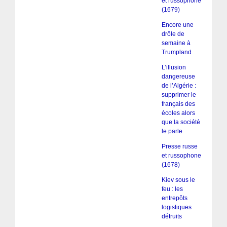
et russophone
(1679)
Encore une
drôle de
semaine à
Trumpland
L’illusion
dangereuse
de l’Algérie :
supprimer le
français des
écoles alors
que la société
le parle
Presse russe
et russophone
(1678)
Kiev sous le
feu : les
entrepôts
logistiques
détruits