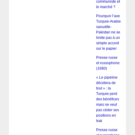
communiste et
le marché ?
Pourquoi l’axe
Turquie-Arabie
saoudite-
Pakistan ne se
limite pas à un
simple accord
sur le papier
Presse russe
et russophone
(1680)
« Le pipeline
décidera de
tout » : la
Turquie perd
des bénéfices
mais ne veut
pas céder ses
positions en
Irak
Presse russe