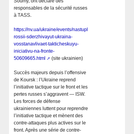
Soumy, ont déclaré des
responsables de la sécurité russes
à TASS.
https://nv.ua/ukraine/events/nastuplenie-
rossii-sderzhivayut-ukraina-
vosstanavlivaet-takticheskuyu-
iniciativu-na-fronte-
50609665.html
(site ukrainien)
Succès majeurs depuis l’offensive
de Koursk : l’Ukraine reprend
l’initiative tactique sur le front et les
pertes russes s’aggravent — ISW.
Les forces de défense
ukrainiennes luttent pour reprendre
l’initiative tactique et mènent des
contre-attaques plus actives sur le
front. Après une série de contre-