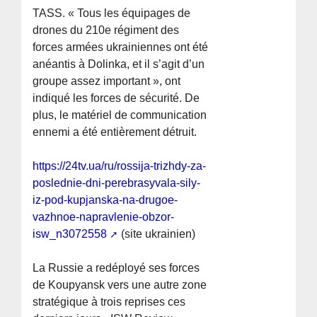
TASS. « Tous les équipages de
drones du 210e régiment des
forces armées ukrainiennes ont été
anéantis à Dolinka, et il s’agit d’un
groupe assez important », ont
indiqué les forces de sécurité. De
plus, le matériel de communication
ennemi a été entièrement détruit.
https://24tv.ua/ru/rossija-trizhdy-za-
poslednie-dni-perebrasyvala-sily-
iz-pod-kupjanska-na-drugoe-
vazhnoe-napravlenie-obzor-
isw_n3072558
(site ukrainien)
La Russie a redéployé ses forces
de Koupyansk vers une autre zone
stratégique à trois reprises ces