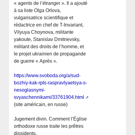
« agents de l’étranger ». Il a ajouté
à sa liste Olga Orlova,
vulgarisatrice scientifique et
rédactrice en chef de T-Invariant,
Vilyuya Choynova, militante
yakoute, Stanislav Dmitrievsky,
militant des droits de l’homme, et
le projet ukrainien de propagande
de guerre « Après ».
https://www.svoboda.org/a/sud-
bozhiy-kak-rpts-raspravlyaetsya-s-
nesoglasnymi-
svyaschennikami/33761904.html
(site américain, en russe)
Jugement divin. Comment l’Église
orthodoxe russe traite les prêtres
dissidents.