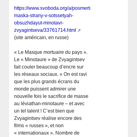
https://www.svoboda.org/a/posmertnaya-
maska-strany-v-sotssetyah-
obsuzhdayut-minotavr-
zvyagintseva/33761714.html
(site américain, en russe)
« Le Masque mortuaire du pays ».
Le « Minotaure » de Zvyagintsev
fait couler beaucoup d’encre sur
les réseaux sociaux. « On est ravi
que les plus grands écrans du
monde puissent admirer une
nouvelle fois le sacrifice de masse
au léviathan-minotaure – et avec
un tel talent ! C’est bien que
Zvyagintsev réalise encore des
films « russes », et non
« internationaux ». Nombre de