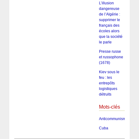
L’illusion
dangereuse
de l’Algérie :
supprimer le
français des
écoles alors
que la société
le parle
Presse russe
et russophone
(1678)
Kiev sous le
feu : les
entrepôts
logistiques
détruits
Mots-clés
Anticommunisme
Cuba