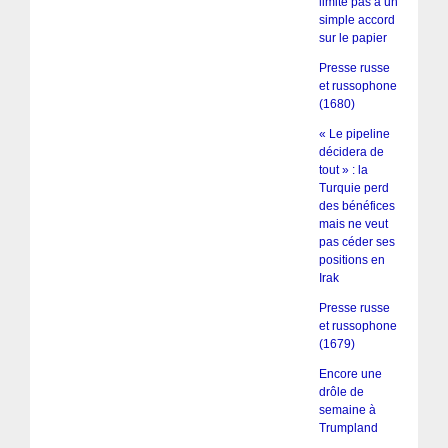
limite pas à un
simple accord
sur le papier
Presse russe
et russophone
(1680)
« Le pipeline
décidera de
tout » : la
Turquie perd
des bénéfices
mais ne veut
pas céder ses
positions en
Irak
Presse russe
et russophone
(1679)
Encore une
drôle de
semaine à
Trumpland