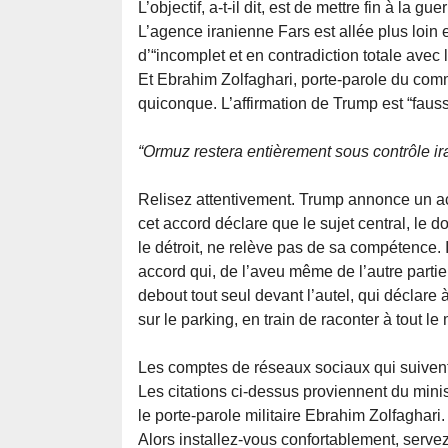
L’objectif, a-t-il dit, est de mettre fin à la gue
L’agence iranienne Fars est allée plus loin e
d’“incomplet et en contradiction totale avec l
Et Ebrahim Zolfaghari, porte-parole du comm
quiconque. L’affirmation de Trump est “fausse”
“Ormuz restera entièrement sous contrôle i
Relisez attentivement. Trump annonce un acc
cet accord déclare que le sujet central, le d
le détroit, ne relève pas de sa compétence.
accord qui, de l’aveu même de l’autre partie
debout tout seul devant l’autel, qui déclare 
sur le parking, en train de raconter à tout l
Les comptes de réseaux sociaux qui suivent 
Les citations ci-dessus proviennent du minis
le porte-parole militaire Ebrahim Zolfaghari.
Alors installez-vous confortablement, serve