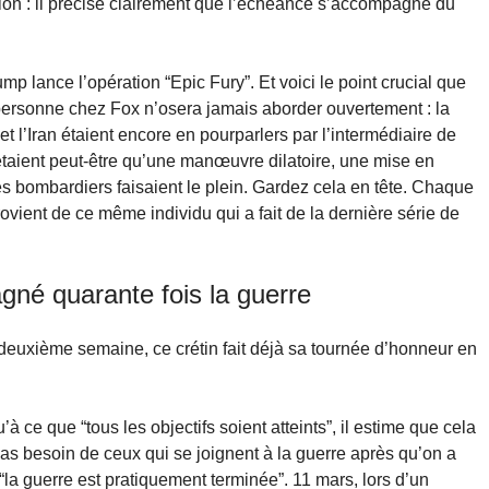
’Union : il précise clairement que l’échéance s’accompagne du
ump lance l’opération “Epic Fury”. Et voici le point crucial que
ersonne chez Fox n’osera jamais aborder ouvertement : la
 l’Iran étaient encore en pourparlers par l’intermédiaire de
taient peut-être qu’une manœuvre dilatoire, une mise en
 bombardiers faisaient le plein. Gardez cela en tête. Chaque
vient de ce même individu qui a fait de la dernière série de
gné quarante fois la guerre
deuxième semaine, ce crétin fait déjà sa tournée d’honneur en
à ce que “tous les objectifs soient atteints”, il estime que cela
pas besoin de ceux qui se joignent à la guerre après qu’on a
“la guerre est pratiquement terminée”. 11 mars, lors d’un