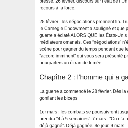
presse. 26 février, discours sur l’état de l
recours à la force.
28 février : les négociations prennent fin. Tr
le Carnegie Endowment a souligné et que p
guerre a éclaté ALORS QUE les États-Unis et
médiateurs omanais. Ces “négociations” n’é
scène pour gagner du temps pendant que les
“accord imminent” qui vous sera présenté pro
pourparlers un écran de fumée.
Chapître 2 : l’homme qui a ga
La guerre a commencé le 28 février. Dès la 
gonflant les biceps.
1er mars : les combats se poursuivront jusqu’
prendra “4 à 5 semaines”. 7 mars : “On n’a 
déjà gagné”. Déjà gagnée. 8e jour. 9 mars : 