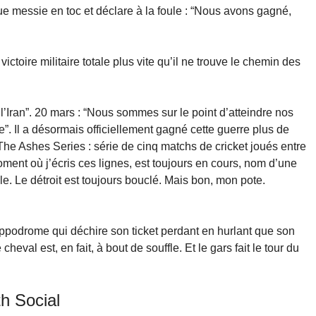
ue messie en toc et déclare à la foule : “Nous avons gagné,
ictoire militaire totale plus vite qu’il ne trouve le chemin des
’Iran”. 20 mars : “Nous sommes sur le point d’atteindre nos
e”. Il a désormais officiellement gagné cette guerre plus de
[The Ashes Series : série de cinq matchs de cricket joués entre
 moment où j’écris ces lignes, est toujours en cours, nom d’une
le. Le détroit est toujours bouclé. Mais bon, mon pote.
hippodrome qui déchire son ticket perdant en hurlant que son
heval est, en fait, à bout de souffle. Et le gars fait le tour du
th Social