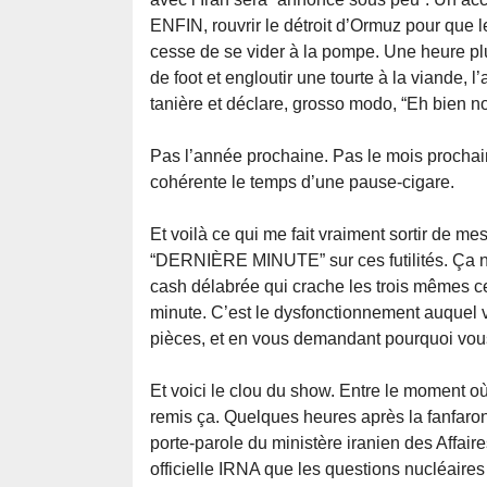
ENFIN, rouvrir le détroit d’Ormuz pour que le
cesse de se vider à la pompe. Une heure plus
de foot et engloutir une tourte à la viande,
tanière et déclare, grosso modo, “Eh bien non
Pas l’année prochaine. Pas le mois prochain
cohérente le temps d’une pause-cigare.
Et voilà ce qui me fait vraiment sortir de m
“DERNIÈRE MINUTE” sur ces futilités. Ça n
cash délabrée qui crache les trois mêmes cer
minute. C’est le dysfonctionnement auquel 
pièces, et en vous demandant pourquoi vou
Et voici le clou du show. Entre le moment où j
remis ça. Quelques heures après la fanfar
porte-parole du ministère iranien des Affai
officielle IRNA que les questions nucléaire