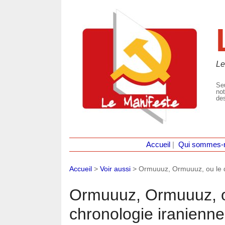
Le
Seu
not
des
Accueil
|
Qui sommes-
Accueil
>
Voir aussi
>
Ormuuuz, Ormuuuz, ou le dé
Ormuuuz, Ormuuuz, ou
chronologie iranienn