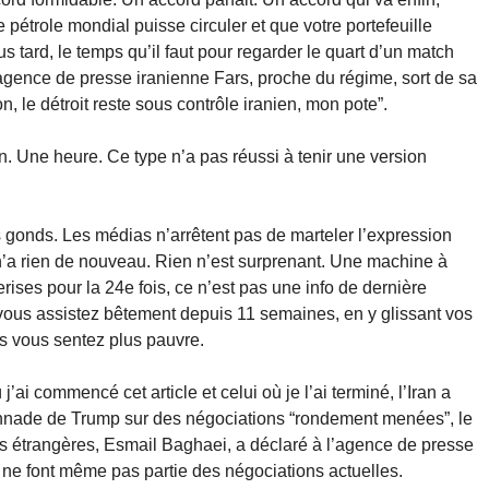
 pétrole mondial puisse circuler et que votre portefeuille
 tard, le temps qu’il faut pour regarder le quart d’un match
 l’agence de presse iranienne Fars, proche du régime, sort de sa
, le détroit reste sous contrôle iranien, mon pote”.
. Une heure. Ce type n’a pas réussi à tenir une version
es gonds. Les médias n’arrêtent pas de marteler l’expression
’a rien de nouveau. Rien n’est surprenant. Une machine à
ises pour la 24e fois, ce n’est pas une info de dernière
vous assistez bêtement depuis 11 semaines, en y glissant vos
s vous sentez plus pauvre.
’ai commencé cet article et celui où je l’ai terminé, l’Iran a
onnade de Trump sur des négociations “rondement menées”, le
res étrangères, Esmail Baghaei, a déclaré à l’agence de presse
s ne font même pas partie des négociations actuelles.