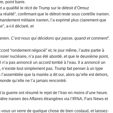
rre, point barre.
t a qualifié le récit de Trump sur le détroit d’Ormuz
a réalité”, confirmant que le détroit reste sous contrôle iranien.
andement militaire iranien, l’a exprimé plus clairement que
, a-t-il déclaré, et
ranien. C’est nous qui décidons qui passe, quand et comment”.
ord “rondement négocié” et, le jour même, l’autre partie à
ossier nucléaire, n’a pas été abordé, et que le deuxième point,
 Il n’a pas annoncé un accord tombé à l’eau. Il a annoncé un
, n’existe tout simplement pas. Trump fait penser à un type
à l’assemblée que la mariée a dit oui, alors qu’elle est dehors,
e monde qu’elle ne l’a jamais rencontré.
la guerre ont résumé le rejet de l’Iran en moins d’une heure.
tère iranien des Affaires étrangères via l’IRNA, Fars News et
z-vous un verre de quelque chose de bien costaud, et laissez-