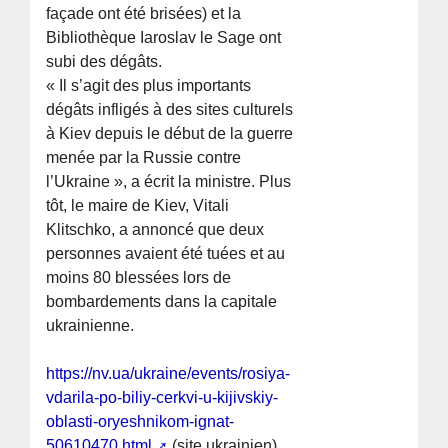
façade ont été brisées) et la
Bibliothèque Iaroslav le Sage ont
subi des dégâts.
« Il s’agit des plus importants
dégâts infligés à des sites culturels
à Kiev depuis le début de la guerre
menée par la Russie contre
l’Ukraine », a écrit la ministre. Plus
tôt, le maire de Kiev, Vitali
Klitschko, a annoncé que deux
personnes avaient été tuées et au
moins 80 blessées lors de
bombardements dans la capitale
ukrainienne.
https://nv.ua/ukraine/events/rosiya-
vdarila-po-biliy-cerkvi-u-kijivskiy-
oblasti-oryeshnikom-ignat-
50610470.html
(site ukrainien)