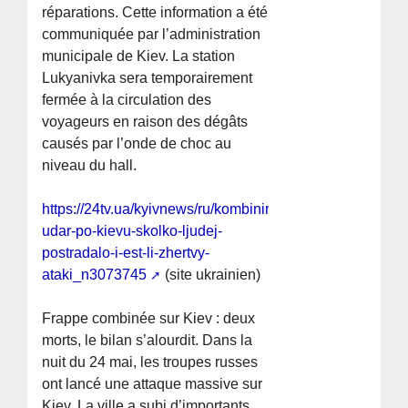
réparations. Cette information a été
communiquée par l’administration
municipale de Kiev. La station
Lukyanivka sera temporairement
fermée à la circulation des
voyageurs en raison des dégâts
causés par l’onde de choc au
niveau du hall.
https://24tv.ua/kyivnews/ru/kombinirovannyj-
udar-po-kievu-skolko-ljudej-
postradalo-i-est-li-zhertvy-
ataki_n3073745
(site ukrainien)
Frappe combinée sur Kiev : deux
morts, le bilan s’alourdit. Dans la
nuit du 24 mai, les troupes russes
ont lancé une attaque massive sur
Kiev. La ville a subi d’importants