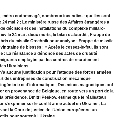
ts, métro endommagé, nombreux incendies : quelles sont
 24 mai ? ; Le ministère russe des Affaires étrangères a
e décision et des installations du complexe militaro-
ev le 24 mai : deux morts, le bilan s’alourdit ; Frappe de
ébris du missile Orechnik pour analyse ; Frappe de missile
vingtaine de blessés ; « Après le cessez-le-feu, ils sont
e ; La résistance a dénoncé des actes de cruauté
migrants employés par les centres de recrutement
 des Ukrainiens.
n’a aucune justification pour l’attaque des forces armées
art des entreprises de construction mécanique
ingénierie et d’informatique ; Des mines magnétiques ont
ier en provenance de Belgique, en route vers un port de la
la présidence, Dmitri Peskov, estime que le réalisateur
r s’exprimer sur le conflit armé actuel en Ukraine ; La
vant la Cour de justice de l’Union européenne un
ctifs pour soutenir l’Ukraine.