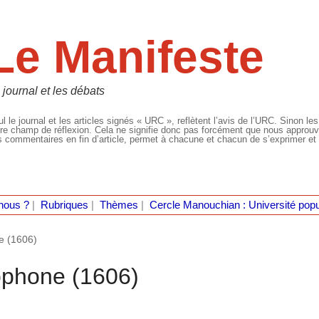
Le Manifeste
 journal et les débats
l le journal et les articles signés « URC », reflètent l’avis de l’URC. Sinon les
re champ de réflexion. Cela ne signifie donc pas forcément que nous approuvio
 commentaires en fin d’article, permet à chacune et chacun de s’exprimer et 
nous ?
|
Rubriques
|
Thèmes
|
Cercle Manouchian : Université popu
e (1606)
ophone (1606)