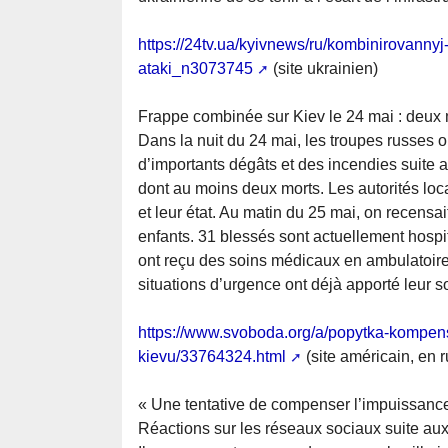
https://24tv.ua/kyivnews/ru/kombinirovannyj-
ataki_n3073745
(site ukrainien)
Frappe combinée sur Kiev le 24 mai : deux mo
Dans la nuit du 24 mai, les troupes russes o
d’importants dégâts et des incendies suit
dont au moins deux morts. Les autorités loc
et leur état. Au matin du 25 mai, on recensai
enfants. 31 blessés sont actuellement hospit
ont reçu des soins médicaux en ambulatoire
situations d’urgence ont déjà apporté leur 
https://www.svoboda.org/a/popytka-kompen
kievu/33764324.html
(site américain, en 
« Une tentative de compenser l’impuissance 
Réactions sur les réseaux sociaux suite aux 