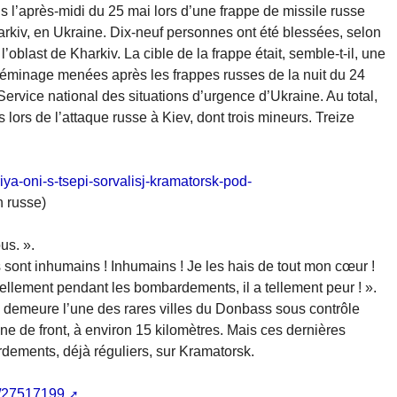
 l’après-midi du 25 mai lors d’une frappe de missile russe
harkiv, en Ukraine. Dix-neuf personnes ont été blessées, selon
’oblast de Kharkiv. La cible de la frappe était, semble-t-il, une
e déminage menées après les frappes russes de la nuit du 24
ervice national des situations d’urgence d’Ukraine. Au total,
lors de l’attaque russe à Kiev, dont trois mineurs. Treize
ya-oni-s-tsepi-sorvalisj-kramatorsk-pod-
n russe)
us. ».
s sont inhumains ! Inhumains ! Je les hais de tout mon cœur !
e tellement pendant les bombardements, il a tellement peur ! ».
, demeure l’une des rares villes du Donbass sous contrôle
igne de front, à environ 15 kilomètres. Mais ces dernières
dements, déjà réguliers, sur Kramatorsk.
a/27517199