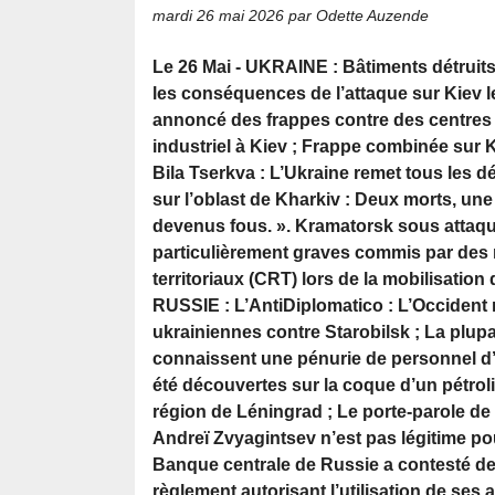
mardi 26 mai 2026
par Odette Auzende
Le 26 Mai - UKRAINE : Bâtiments détrui
les conséquences de l’attaque sur Kiev le
annoncé des frappes contre des centres d
industriel à Kiev ; Frappe combinée sur Ki
Bila Tserkva : L’Ukraine remet tous les d
sur l’oblast de Kharkiv : Deux morts, une 
devenus fous. ». Kramatorsk sous attaqu
particulièrement graves commis par des 
territoriaux (CRT) lors de la mobilisation
RUSSIE : L’AntiDiplomatico : L’Occident 
ukrainiennes contre Starobilsk ; La plup
connaissent une pénurie de personnel d’
été découvertes sur la coque d’un pétrol
région de Léningrad ; Le porte-parole de 
Andreï Zvyagintsev n’est pas légitime pou
Banque centrale de Russie a contesté de
règlement autorisant l’utilisation de ses a