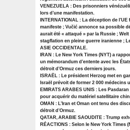
VENEZUELA : Des prisonniers vénézuéliens
lors d’une manifestation.
INTERNATIONAL : La déception de l’UE f
manifeste ; Vučić annonce sa possible dé
aurait été « attaqué » par la Russie ; We
stagflation en pleine guerre iranienne ; L
ASIE OCCIDENTALE.
IRAN : Le New York Times (NYT) a rapporté 
un mémorandum d’entente avec les États-U
détroit d’Ormuz ces derniers jours.
ISRAËL : Le président Herzog met en gard
Israël prévoit de former 2 000 médecins 
EMIRATS ARABES UNIS : Les Pasdaran aur
pour acquérir du matériel satellitaire chin
OMAN : L’Iran et Oman ont tenu des discu
détroit d’Ormuz.
QATAR, ARABIE SAOUDITE : Trump exhorte
RÉACTIONS : Selon le New York Times (NYT