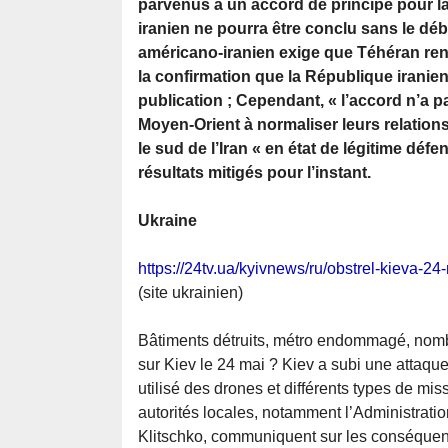
parvenus à un accord de principe pour la
iranien ne pourra être conclu sans le déb
américano-iranien exige que Téhéran ren
la confirmation que la République iranie
publication ; Cependant, « l’accord n’a p
Moyen-Orient à normaliser leurs relations
le sud de l’Iran « en état de légitime défe
résultats mitigés pour l’instant.
Ukraine
https://24tv.ua/kyivnews/ru/obstrel-kieva-2
(site ukrainien)
Bâtiments détruits, métro endommagé, nombr
sur Kiev le 24 mai ? Kiev a subi une attaqu
utilisé des drones et différents types de mi
autorités locales, notamment l’Administration 
Klitschko, communiquent sur les conséqu