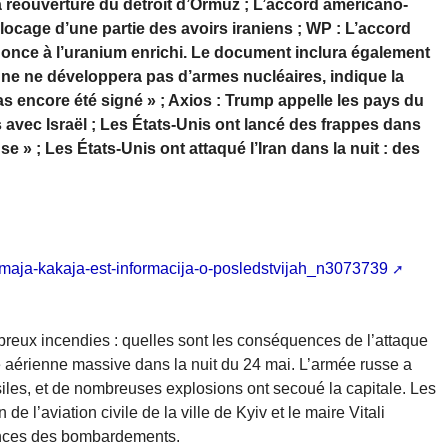
 réouverture du détroit d’Ormuz ; L’accord américano-
locage d’une partie des avoirs iraniens ; WP : L’accord
once à l’uranium enrichi. Le document inclura également
nne ne développera pas d’armes nucléaires, indique la
as encore été signé » ; Axios : Trump appelle les pays du
 avec Israël ; Les États-Unis ont lancé des frappes dans
nse » ; Les États-Unis ont attaqué l’Iran dans la nuit : des
4-maja-kakaja-est-informacija-o-posledstvijah_n3073739
eux incendies : quelles sont les conséquences de l’attaque
e aérienne massive dans la nuit du 24 mai. L’armée russe a
ssiles, et de nombreuses explosions ont secoué la capitale. Les
de l’aviation civile de la ville de Kyiv et le maire Vitali
ences des bombardements.