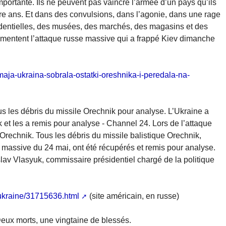
mportante. Ils ne peuvent pas vaincre l’armée d’un pays qu’ils
atre ans. Et dans des convulsions, dans l’agonie, dans une rage
dentielles, des musées, des marchés, des magasins et des
mmentent l’attaque russe massive qui a frappé Kiev dimanche
maja-ukraina-sobrala-ostatki-oreshnika-i-peredala-na-
us les débris du missile Orechnik pour analyse. L’Ukraine a
 et les a remis pour analyse - Channel 24. Lors de l’attaque
 Orechnik. Tous les débris du missile balistique Orechnik,
ue massive du 24 mai, ont été récupérés et remis pour analyse.
lav Vlasyuk, commissaire présidentiel chargé de la politique
-ukraine/31715636.html
(site américain, en russe)
Deux morts, une vingtaine de blessés.