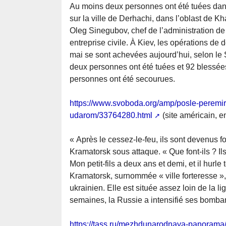
Au moins deux personnes ont été tuées dans
sur la ville de Derhachi, dans l’oblast de K
Oleg Sinegubov, chef de l’administration de l
entreprise civile. À Kiev, les opérations d
mai se sont achevées aujourd’hui, selon le S
deux personnes ont été tuées et 92 blessées 
personnes ont été secourues.
https://www.svoboda.org/amp/posle-peremiri
udarom/33764280.html
(site américain, e
« Après le cessez-le-feu, ils sont devenus fo
Kramatorsk sous attaque. « Que font-ils ? Il
Mon petit-fils a deux ans et demi, et il hurl
Kramatorsk, surnommée « ville forteresse »
ukrainien. Elle est située assez loin de la l
semaines, la Russie a intensifié ses bombar
https://tass.ru/mezhdunarodnaya-panoram