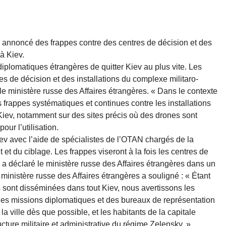
a annoncé des frappes contre des centres de décision et des
 à Kiev.
iplomatiques étrangères de quitter Kiev au plus vite. Les
s de décision et des installations du complexe militaro-
 le ministère russe des Affaires étrangères. « Dans le contexte
 frappes systématiques et continues contre les installations
 Kiev, notamment sur des sites précis où des drones sont
ur l’utilisation.
iev avec l’aide de spécialistes de l’OTAN chargés de la
t du ciblage. Les frappes viseront à la fois les centres de
a déclaré le ministère russe des Affaires étrangères dans un
ministère russe des Affaires étrangères a souligné : « Étant
 sont disséminées dans tout Kiev, nous avertissons les
 des missions diplomatiques et des bureaux de représentation
la ville dès que possible, et les habitants de la capitale
ructure militaire et administrative du régime Zelensky. »