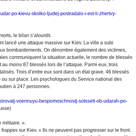
udar-po-kievu-skolko-ljudej-postradalo-i-est-li-zhertvy-
rts, le bilan s’alourdit.
nt lancé une attaque massive sur Kiev. La ville a subi
e aux bombardements. On dénombre également des victimes,
ales communiquent la situation actuelle, le nombre de blessés
t au moins 87 blessés lors de l’attaque. Parmi eux, trois
alisés. Trois d’entre eux sont dans un état grave. 46 blessés
 ou sur place. Les psychologues du Service national des
soutien à 247 personnes.
sirovatj-voennuyu-bespomoschnostj-sotsseti-ob-udarah-po-
russe)
militaire. ».
frappes sur Kiev. « Ils ne peuvent pas progresser sur le front.