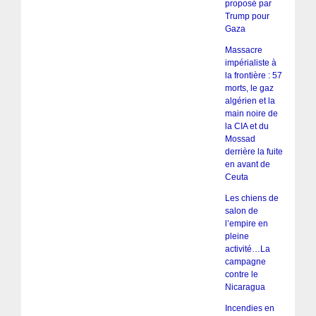
proposé par
Trump pour
Gaza
Massacre
impérialiste à
la frontière : 57
morts, le gaz
algérien et la
main noire de
la CIA et du
Mossad
derrière la fuite
en avant de
Ceuta
Les chiens de
salon de
l’empire en
pleine
activité…La
campagne
contre le
Nicaragua
Incendies en