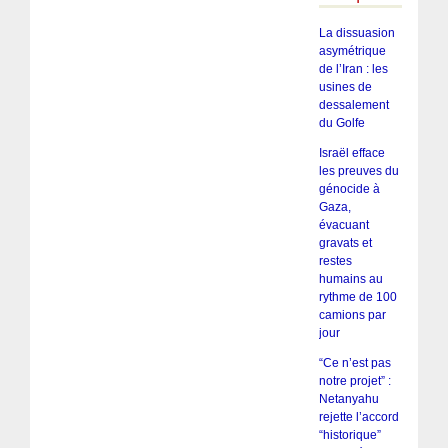
La dissuasion
asymétrique
de l’Iran : les
usines de
dessalement
du Golfe
Israël efface
les preuves du
génocide à
Gaza,
évacuant
gravats et
restes
humains au
rythme de 100
camions par
jour
“Ce n’est pas
notre projet” :
Netanyahu
rejette l’accord
“historique”