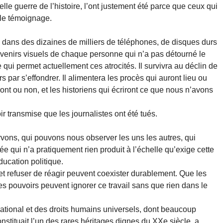
le guerre de l’histoire, l’ont justement été parce que ceux qui
: le témoignage.
te dans des dizaines de milliers de téléphones, de disques durs
uvenirs visuels de chaque personne qui n’a pas détourné le
ue qui permet actuellement ces atrocités. Il survivra au déclin de
urs par s’effondrer. Il alimentera les procès qui auront lieu ou
ont ou non, et les historiens qui écriront ce que nous n’avons
r transmise que les journalistes ont été tués.
vons, qui pouvons nous observer les uns les autres, qui
ée qui n’a pratiquement rien produit à l’échelle qu’exige cette
ducation politique.
et refuser de réagir peuvent coexister durablement. Que les
 les pouvoirs peuvent ignorer ce travail sans que rien dans le
national et des droits humains universels, dont beaucoup
onstituait l’un des rares héritages dignes du XXe siècle, a