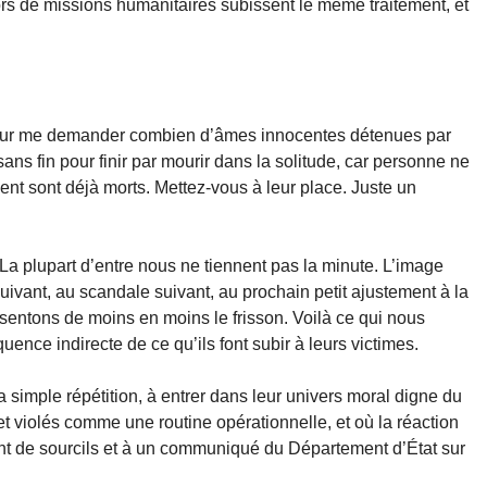
lors de missions humanitaires subissent le même traitement, et
 pour me demander combien d’âmes innocentes détenues par
sans fin pour finir par mourir dans la solitude, car personne ne
ient sont déjà morts. Mettez-vous à leur place. Juste un
La plupart d’entre nous ne tiennent pas la minute. L’image
uivant, au scandale suivant, au prochain petit ajustement à la
entons de moins en moins le frisson. Voilà ce qui nous
quence indirecte de ce qu’ils font subir à leurs victimes.
 simple répétition, à entrer dans leur univers moral digne du
t violés comme une routine opérationnelle, et où la réaction
t de sourcils et à un communiqué du Département d’État sur