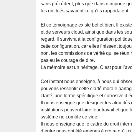
sans précédent, plus que dans n’importe quel
les ont tués savaient ce qu’ils rapportaient 
Et ce témoignage existe bel et bien. Il exis
et de serveurs cloud, ainsi que dans les so
regard. Il survivra à la configuration politiq
cette configuration, car elles finissent toujo
non, les commissions de vérité qui se réunir
pas eu le courage de dire.
La mémoire est un héritage. C’est pour l’avoi
Cet instant nous enseigne, à nous qui obser
pouvons ressentir cette clarté morale partag
clarté, une forme spécifique et corrosive d’é
Il nous enseigne que désigner les atrocités 
institutions peuvent faire leur travail et que
système ne comble ce vide.
Il nous enseigne que le cadre du droit inter
d’entre nous ont été amenés à croire qu’il c