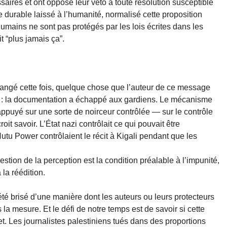
aires et ont opposé leur veto à toute résolution susceptible
e durable laissé à l’humanité, normalisé cette proposition
 humains ne sont pas protégés par les lois écrites dans les
t “plus jamais ça”.
hangé cette fois, quelque chose que l’auteur de ce message
fié : la documentation a échappé aux gardiens. Le mécanisme
 appuyé sur une sorte de noirceur contrôlée — sur le contrôle
t savoir. L’État nazi contrôlait ce qui pouvait être
Hutu Power contrôlaient le récit à Kigali pendant que les
stion de la perception est la condition préalable à l’impunité,
 la réédition.
été brisé d’une manière dont les auteurs ou leurs protecteurs
la mesure. Et le défi de notre temps est de savoir si cette
t. Les journalistes palestiniens tués dans des proportions