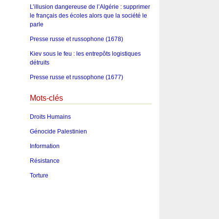
L’illusion dangereuse de l’Algérie : supprimer
le français des écoles alors que la société le
parle
Presse russe et russophone (1678)
Kiev sous le feu : les entrepôts logistiques
détruits
Presse russe et russophone (1677)
Mots-clés
Droits Humains
Génocide Palestinien
Information
Résistance
Torture