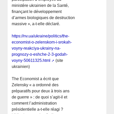
ministère ukrainien de la Santé,
finançant le développement
d’armes biologiques de destruction
massive », a-t-elle déclaré.
https://nv.ua/ukraine/politics/the-
economist-o-zelenskom-i-srokah-
voyny-reakciya-ukrainy-na-
prognozy-o-eshche-2-3-godah-
voyny-50611325.html
(site
ukrainien)
The Economist a écrit que
Zelensky « a ordonné des
préparatifs pour deux à trois ans
de guerre » : de quoi s’agit-il et
comment l’administration
présidentielle a-t-elle réagi ?