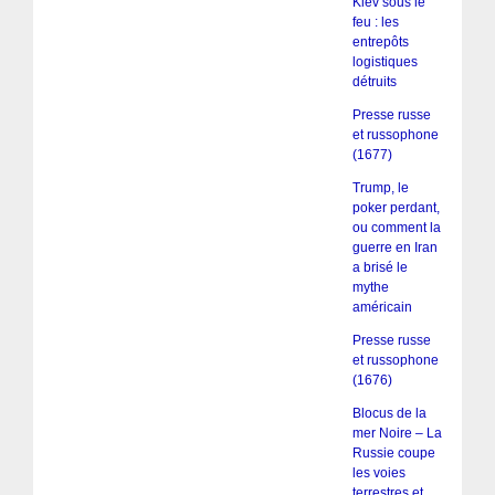
Kiev sous le
feu : les
entrepôts
logistiques
détruits
Presse russe
et russophone
(1677)
Trump, le
poker perdant,
ou comment la
guerre en Iran
a brisé le
mythe
américain
Presse russe
et russophone
(1676)
Blocus de la
mer Noire – La
Russie coupe
les voies
terrestres et