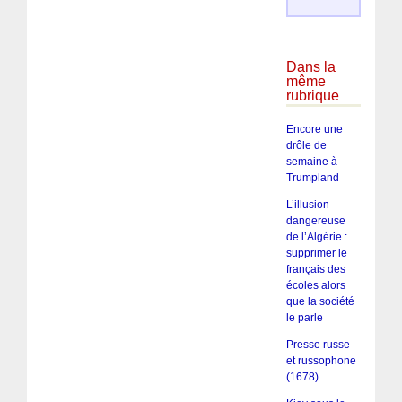
Dans la
même
rubrique
Encore une
drôle de
semaine à
Trumpland
L’illusion
dangereuse
de l’Algérie :
supprimer le
français des
écoles alors
que la société
le parle
Presse russe
et russophone
(1678)