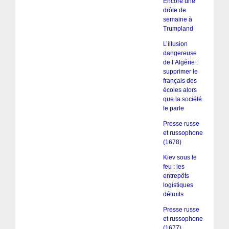
Encore une
drôle de
semaine à
Trumpland
L’illusion
dangereuse
de l’Algérie :
supprimer le
français des
écoles alors
que la société
le parle
Presse russe
et russophone
(1678)
Kiev sous le
feu : les
entrepôts
logistiques
détruits
Presse russe
et russophone
(1677)