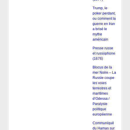
Trump, le
poker perdant,
ou comment la
guerre en Iran
a brisé le
mythe
américain
Presse russe
et russophone
(1676)
Blocus de la
mer Noire – La
Russie coupe
les voies
terrestres et
maritimes
d’Odessa /
Paralysie
politique
européenne
Communiqué
du Hamas sur