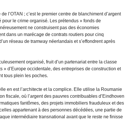
e l’OTAN ; c’est le premier centre de blanchiment d’argent
é pour le crime organisé. Les prétendus » fonds de
généreusement ne construisent pas des économies
ent dans un marécage de contrats routiers pour cinq
t d’un réseau de tramway néerlandais et s’effondrent après
uleusement organisé, fruit d’un partenariat entre la classe
 » d’Europe occidentale, des entreprises de construction et
nt tous plein les poches.
lle en est l’architecte et la complice. Elle utilise la Roumanie
 fiscale, où l’argent des pauvres contribuables d’Eindhoven
rmatiques fantômes, des projets immobiliers frauduleux et des
celles appartenant à des personnes décédées, une partie de
aque intermédiaire transnational avant que le reste ne finisse