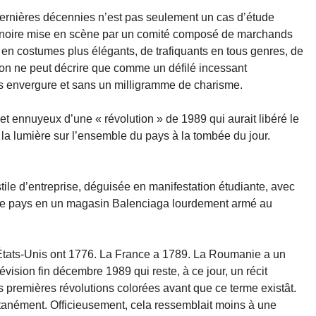
ernières décennies n’est pas seulement un cas d’étude
e noire mise en scène par un comité composé de marchands
e en costumes plus élégants, de trafiquants en tous genres, de
on ne peut décrire que comme un défilé incessant
s envergure et sans un milligramme de charisme.
t et ennuyeux d’une « révolution » de 1989 qui aurait libéré le
t la lumière sur l’ensemble du pays à la tombée du jour.
tile d’entreprise, déguisée en manifestation étudiante, avec
é le pays en un magasin Balenciaga lourdement armé au
États-Unis ont 1776. La France a 1789. La Roumanie a un
lévision fin décembre 1989 qui reste, à ce jour, un récit
s premières révolutions colorées avant que ce terme existât.
ntanément. Officieusement, cela ressemblait moins à une