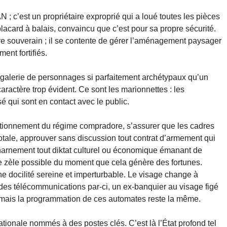
 ; c’est un propriétaire exproprié qui a loué toutes les pièces
lacard à balais, convaincu que c’est pour sa propre sécurité.
re souverain ; il se contente de gérer l’aménagement paysager
ent fortifiés.
 galerie de personnages si parfaitement archétypaux qu’un
 caractère trop évident. Ce sont les marionnettes : les
sé qui sont en contact avec le public.
nctionnement du régime compradore, s’assurer que les cadres
 totale, approuver sans discussion tout contrat d’armement qui
harnement tout diktat culturel ou économique émanant de
e zèle possible du moment que cela génère des fortunes.
une docilité sereine et imperturbable. Le visage change à
des télécommunications par-ci, un ex-banquier au visage figé
–, mais la programmation de ces automates reste la même.
ationale nommés à des postes clés. C’est là l’État profond tel