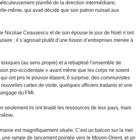
ticuleusement planifié de la direction intermédiaire,
lle-même, qui avait décidé que son patron nuisait aux
 de Nicolae Ceaușescu et de son épouse le jour de Noël n’ont
aire ; il s’agissait plutôt d’une fusion d’entreprises menée à
s toxiques (au sens propre) et a rebaptisé l’ensemble de
ision pro-occidentale » avant même que les corps ne soient
» qui ont pris le pouvoir étaient, ô surprise, des communistes
nouvelles cartes de visite, quelques officiers traitants et une
 langage du FMI.
on seulement ils ont bradé les ressources de leur pays, mais
e même.
umanie est magnifiquement située. C’est un balcon sur la mer
, une rampe de lancement pointée vers le Moyen-Orient, et un