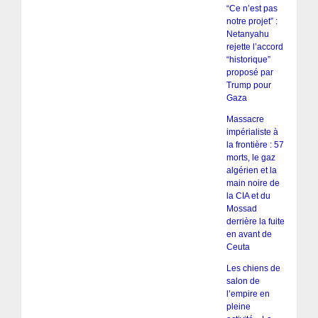
“Ce n’est pas
notre projet” :
Netanyahu
rejette l’accord
“historique”
proposé par
Trump pour
Gaza
Massacre
impérialiste à
la frontière : 57
morts, le gaz
algérien et la
main noire de
la CIA et du
Mossad
derrière la fuite
en avant de
Ceuta
Les chiens de
salon de
l’empire en
pleine