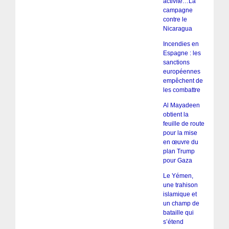
activité…La
campagne
contre le
Nicaragua
Incendies en
Espagne : les
sanctions
européennes
empêchent de
les combattre
Al Mayadeen
obtient la
feuille de route
pour la mise
en œuvre du
plan Trump
pour Gaza
Le Yémen,
une trahison
islamique et
un champ de
bataille qui
s’étend