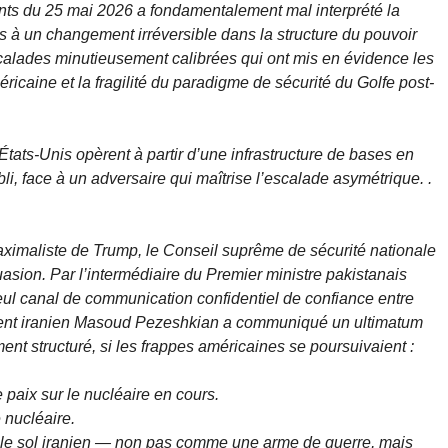
ents du 25 mai 2026 a fondamentalement mal interprété la
ns à un changement irréversible dans la structure du pouvoir
scalades minutieusement calibrées qui ont mis en évidence les
éricaine et la fragilité du paradigme de sécurité du Golfe post-
es États-Unis opèrent à partir d’une infrastructure de bases en
bli, face à un adversaire qui maîtrise l’escalade asymétrique. .
aximaliste de Trump, le Conseil suprême de sécurité nationale
sion. Par l’intermédiaire du Premier ministre pakistanais
ul canal de communication confidentiel de confiance entre
dent iranien Masoud Pezeshkian a communiqué un ultimatum
ment structuré, si les frappes américaines se poursuivaient :
 paix sur le nucléaire en cours.
 nucléaire.
r le sol iranien — non pas comme une arme de guerre, mais