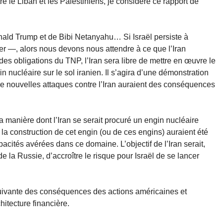
re le Liban et les Palestiniens, je considère ce rapport de
ald Trump et de Bibi Netanyahu… Si Israël persiste à
er —, alors nous devons nous attendre à ce que l’Iran
des obligations du TNP, l’Iran sera libre de mettre en œuvre le
in nucléaire sur le sol iranien. Il s’agira d’une démonstration
e de nouvelles attaques contre l’Iran auraient des conséquences
 manière dont l’Iran se serait procuré un engin nucléaire
a construction de cet engin (ou de ces engins) auraient été
pacités avérées dans ce domaine. L’objectif de l’Iran serait,
e la Russie, d’accroître le risque pour Israël de se lancer
suivante des conséquences des actions américaines et
hitecture financière.