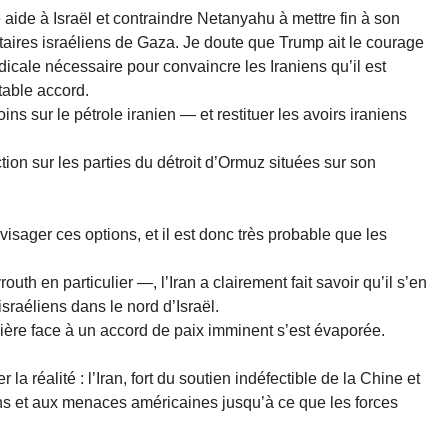
e aide à Israël et contraindre Netanyahu à mettre fin à son
litaires israéliens de Gaza. Je doute que Trump ait le courage
adicale nécessaire pour convaincre les Iraniens qu’il est
table accord.
 sur le pétrole iranien — et restituer les avoirs iraniens
ction sur les parties du détroit d’Ormuz situées sur son
sager ces options, et il est donc très probable que les
uth en particulier —, l’Iran a clairement fait savoir qu’il s’en
israéliens dans le nord d’Israël.
ère face à un accord de paix imminent s’est évaporée.
a réalité : l’Iran, fort du soutien indéfectible de la Chine et
ions et aux menaces américaines jusqu’à ce que les forces