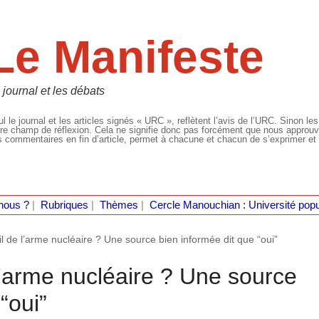
Le Manifeste
 journal et les débats
l le journal et les articles signés « URC », reflètent l’avis de l’URC. Sinon les
re champ de réflexion. Cela ne signifie donc pas forcément que nous approuvio
 commentaires en fin d’article, permet à chacune et chacun de s’exprimer et 
nous ?
|
Rubriques
|
Thèmes
|
Cercle Manouchian : Université popu
-il de l’arme nucléaire ? Une source bien informée dit que “oui”
 l’arme nucléaire ? Une source
“oui”