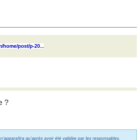
m/home/post/p-20...
e ?
 n’apparaîtra qu’après avoir été validée par les responsables.