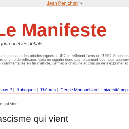
Jean Penichon
">
Le Manifeste
 journal et les débats
l le journal et les articles signés « URC », reflètent l’avis de l’URC. Sinon les
re champ de réflexion. Cela ne signifie donc pas forcément que nous approuvio
 commentaires en fin d’article, permet à chacune et chacun de s’exprimer et 
nous ?
|
Rubriques
|
Thèmes
|
Cercle Manouchian : Université popu
e qui vient
ascisme qui vient