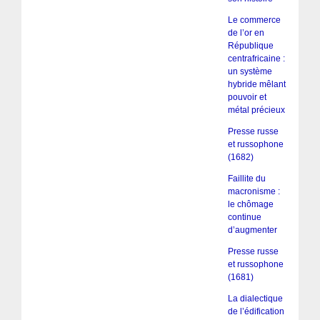
Le commerce
de l’or en
République
centrafricaine :
un système
hybride mêlant
pouvoir et
métal précieux
Presse russe
et russophone
(1682)
Faillite du
macronisme :
le chômage
continue
d’augmenter
Presse russe
et russophone
(1681)
La dialectique
de l’édification