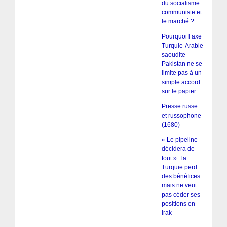
du socialisme
communiste et
le marché ?
Pourquoi l’axe
Turquie-Arabie
saoudite-
Pakistan ne se
limite pas à un
simple accord
sur le papier
Presse russe
et russophone
(1680)
« Le pipeline
décidera de
tout » : la
Turquie perd
des bénéfices
mais ne veut
pas céder ses
positions en
Irak