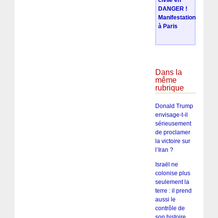
DANGER !
Manifestation
à Paris
Dans la
même
rubrique
Donald Trump
envisage-t-il
sérieusement
de proclamer
la victoire sur
l’Iran ?
Israël ne
colonise plus
seulement la
terre : il prend
aussi le
contrôle de
son histoire