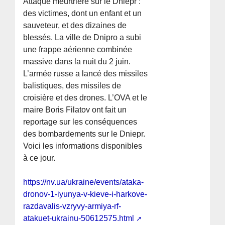
Attaque meurtrière sur le Dniepr :
des victimes, dont un enfant et un
sauveteur, et des dizaines de
blessés. La ville de Dnipro a subi
une frappe aérienne combinée
massive dans la nuit du 2 juin.
L’armée russe a lancé des missiles
balistiques, des missiles de
croisière et des drones. L’OVA et le
maire Boris Filatov ont fait un
reportage sur les conséquences
des bombardements sur le Dniepr.
Voici les informations disponibles
à ce jour.
https://nv.ua/ukraine/events/ataka-
dronov-1-iyunya-v-kieve-i-harkove-
razdavalis-vzryvy-armiya-rf-
atakuet-ukrainu-50612575.html