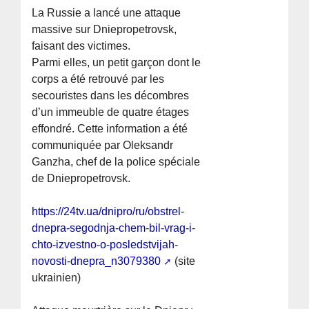
La Russie a lancé une attaque
massive sur Dniepropetrovsk,
faisant des victimes.
Parmi elles, un petit garçon dont le
corps a été retrouvé par les
secouristes dans les décombres
d’un immeuble de quatre étages
effondré. Cette information a été
communiquée par Oleksandr
Ganzha, chef de la police spéciale
de Dniepropetrovsk.
https://24tv.ua/dnipro/ru/obstrel-
dnepra-segodnja-chem-bil-vrag-i-
chto-izvestno-o-posledstvijah-
novosti-dnepra_n3079380
(site
ukrainien)