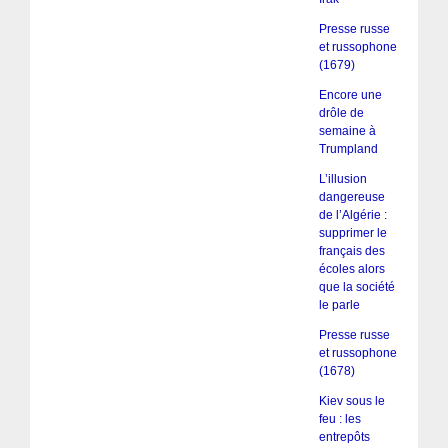
Presse russe
et russophone
(1679)
Encore une
drôle de
semaine à
Trumpland
L’illusion
dangereuse
de l’Algérie :
supprimer le
français des
écoles alors
que la société
le parle
Presse russe
et russophone
(1678)
Kiev sous le
feu : les
entrepôts