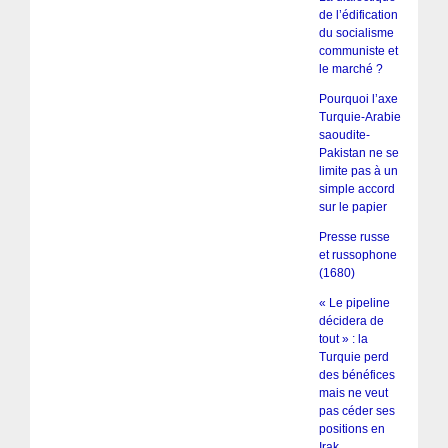
de l’édification
du socialisme
communiste et
le marché ?
Pourquoi l’axe
Turquie-Arabie
saoudite-
Pakistan ne se
limite pas à un
simple accord
sur le papier
Presse russe
et russophone
(1680)
« Le pipeline
décidera de
tout » : la
Turquie perd
des bénéfices
mais ne veut
pas céder ses
positions en
Irak