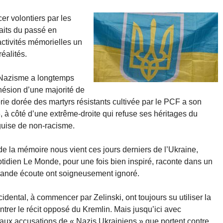
rcer volontiers par les
faits du passé en
activités mémorielles un
éalités.
u Nazisme a longtemps
dhésion d’une majorité de
rie dorée des martyrs résistants cultivée par le PCF a son
, à côté d’une extrême-droite qui refuse ses héritages du
guise de non-racisme.
e la mémoire nous vient ces jours derniers de l’Ukraine,
tidien Le Monde, pour une fois bien inspiré, raconte dans un
 grande écoute ont soigneusement ignoré.
idental, à commencer par Zelinski, ont toujours su utiliser la
trer le récit opposé du Kremlin. Mais jusqu’ici avec
ux accusations de « Nazis Ukrainiens » que portent contre