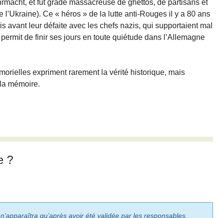
rmacht, et fut grade massacreuse de ghettos, de partisans et
 l’Ukraine). Ce « héros » de la lutte anti-Rouges il y a 80 ans
s avant leur défaite avec les chefs nazis, qui supportaient mal
 permit de finir ses jours en toute quiétude dans l’Allemagne
rielles expriment rarement la vérité historique, mais
 la mémoire.
e ?
 n’apparaîtra qu’après avoir été validée par les responsables.