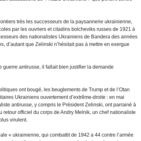
olontiers très les successeurs de la paysannerie ukrainienne,
icoles par les ouvriers et citadins bolcheviks russes de 1921 à
uccesseurs des nationalistes Ukrainiens de Bandera des années
es, d’autant que Zelinski n’hésitait pas à mettre en exergue
 guerre antirusse, il fallait bien justifier la demande
litiques ont bougé, les beuglements de Trump et de l’Otan
litaires Ukrainiens ouvertement d’extrême-droite : en mai
aliste antirusse, y compris le Président Zelinski, ont parrainé à
retour officiel du corps de Andry Melnik, un chef nationaliste
lus virulent.
onale « ukrainienne, qui combattit de 1942 a 44 contre l’armée