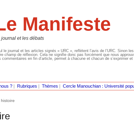
Le Manifeste
 journal et les débats
l le journal et les articles signés « URC », reflètent l’avis de l’URC. Sinon les
re champ de réflexion. Cela ne signifie donc pas forcément que nous approuvio
 commentaires en fin d’article, permet à chacune et chacun de s’exprimer et 
nous ?
|
Rubriques
|
Thèmes
|
Cercle Manouchian : Université popu
 histoire
ire