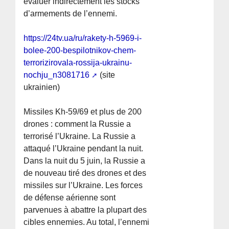
évaluer indirectement les stocks
d’armements de l’ennemi.
https://24tv.ua/ru/rakety-h-5969-i-
bolee-200-bespilotnikov-chem-
terrorizirovala-rossija-ukrainu-
nochju_n3081716
(site
ukrainien)
Missiles Kh-59/69 et plus de 200
drones : comment la Russie a
terrorisé l’Ukraine. La Russie a
attaqué l’Ukraine pendant la nuit.
Dans la nuit du 5 juin, la Russie a
de nouveau tiré des drones et des
missiles sur l’Ukraine. Les forces
de défense aérienne sont
parvenues à abattre la plupart des
cibles ennemies. Au total, l’ennemi