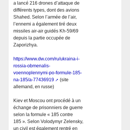
a lancé 216 drones d’attaque de
différents types, dont des avions
Shahed. Selon l’armée de l’air,
l’ennemi a également tiré deux
missiles air-air guidés Kh-59/69
depuis la partie occupée de
Zaporizhya.
https://www.dw.com/ru/ukraina-i-
rossia-obmenalis-
voennoplennymi-po-formule-185-
na-185/a-77436919
(site
allemand, en russe)
Kiev et Moscou ont procédé à un
échange de prisonniers de guerre
selon la formule « 185 contre
185 ». Selon Volodymyr Zelensky,
un civil est également rentré en