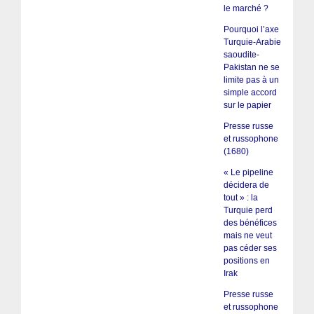
le marché ?
Pourquoi l’axe
Turquie-Arabie
saoudite-
Pakistan ne se
limite pas à un
simple accord
sur le papier
Presse russe
et russophone
(1680)
« Le pipeline
décidera de
tout » : la
Turquie perd
des bénéfices
mais ne veut
pas céder ses
positions en
Irak
Presse russe
et russophone