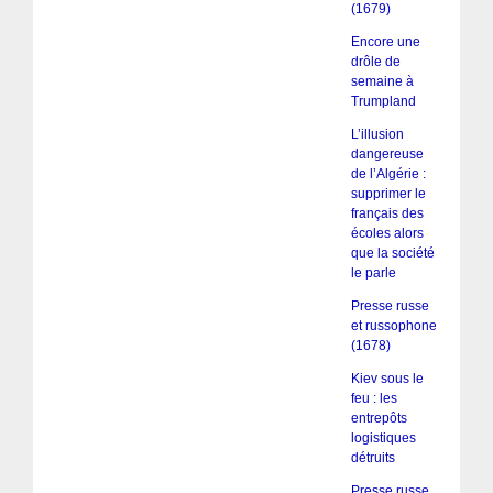
(1679)
Encore une
drôle de
semaine à
Trumpland
L’illusion
dangereuse
de l’Algérie :
supprimer le
français des
écoles alors
que la société
le parle
Presse russe
et russophone
(1678)
Kiev sous le
feu : les
entrepôts
logistiques
détruits
Presse russe