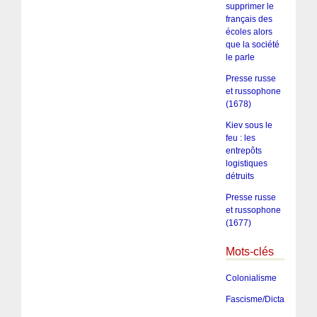
supprimer le
français des
écoles alors
que la société
le parle
Presse russe
et russophone
(1678)
Kiev sous le
feu : les
entrepôts
logistiques
détruits
Presse russe
et russophone
(1677)
Mots-clés
Colonialisme
Fascisme/Dictature/Tota