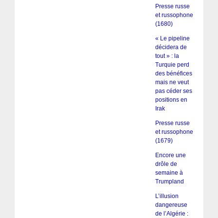
Presse russe
et russophone
(1680)
« Le pipeline
décidera de
tout » : la
Turquie perd
des bénéfices
mais ne veut
pas céder ses
positions en
Irak
Presse russe
et russophone
(1679)
Encore une
drôle de
semaine à
Trumpland
L’illusion
dangereuse
de l’Algérie :