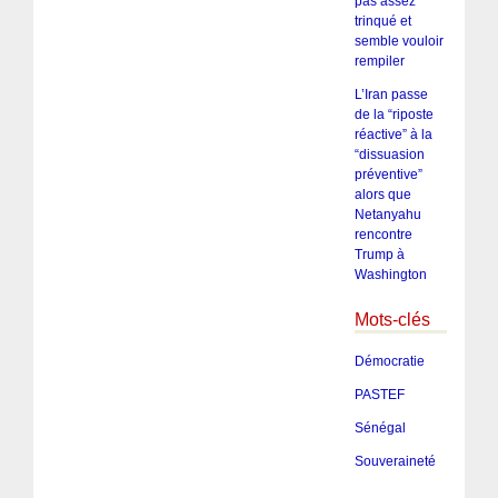
pas assez
trinqué et
semble vouloir
rempiler
L’Iran passe
de la “riposte
réactive” à la
“dissuasion
préventive”
alors que
Netanyahu
rencontre
Trump à
Washington
Mots-clés
Démocratie
PASTEF
Sénégal
Souveraineté