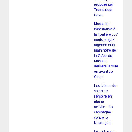
proposé par
Trump pour
Gaza
Massacre
impérialiste à
la frontière : 57
morts, le gaz
algérien et la
main noire de
la CIA et du
Mossad
derrière la fuite
en avant de
Ceuta
Les chiens de
salon de
l’empire en
pleine
activité…La
campagne
contre le
Nicaragua
Incendies en