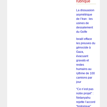
rubrique
La dissuasion
asymétrique
de l’Iran : les
usines de
dessalement
du Golfe
Israël efface
les preuves du
génocide à
Gaza,
évacuant
gravats et
restes
humains au
rythme de 100
camions par
jour
“Ce n’est pas
notre projet” :
Netanyahu
rejette l’accord
“historique”