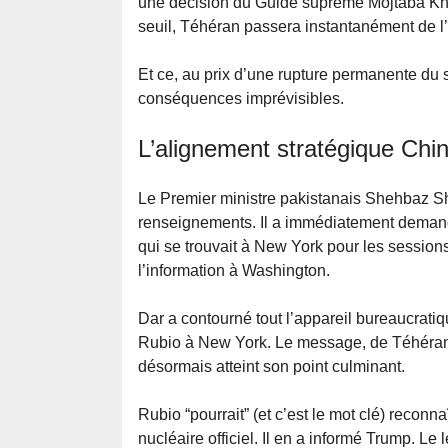
une décision du Guide suprême Mojtaba Kha
seuil, Téhéran passera instantanément de l
Et ce, au prix d’une rupture permanente du 
conséquences imprévisibles.
L’alignement stratégique Chi
Le Premier ministre pakistanais Shehbaz Sh
renseignements. Il a immédiatement demandé
qui se trouvait à New York pour les session
l’information à Washington.
Dar a contourné tout l’appareil bureaucrati
Rubio à New York. Le message, de Téhéran à
désormais atteint son point culminant.
Rubio “pourrait” (et c’est le mot clé) reconna
nucléaire officiel. Il en a informé Trump. L