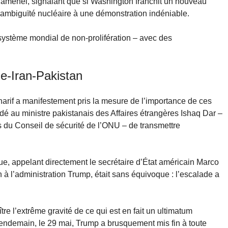
menei, signalant que si Washington franchit un nouveau
’ambiguïté nucléaire à une démonstration indéniable.
système mondial de non-prolifération – avec des
ne-Iran-Pakistan
arif a manifestement pris la mesure de l’importance de ces
 au ministre pakistanais des Affaires étrangères Ishaq Dar –
s du Conseil de sécurité de l’ONU – de transmettre
que, appelant directement le secrétaire d’État américain Marco
 l’administration Trump, était sans équivoque : l’escalade a
ître l’extrême gravité de ce qui est en fait un ultimatum
e lendemain, le 29 mai, Trump a brusquement mis fin à toute