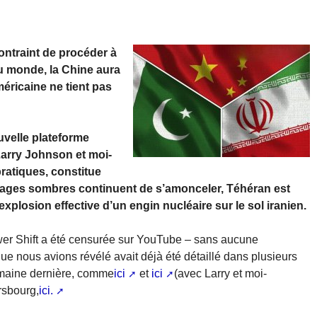
contraint de procéder à
u monde, la Chine aura
méricaine ne tient pas
ouvelle plateforme
Larry Johnson et moi-
ratiques, constitue
nuages sombres continuent de s’amonceler, Téhéran est
’explosion effective d’un engin nucléaire sur le sol iranien.
wer Shift a été censurée sur YouTube – sans aucune
 que nous avions révélé avait déjà été détaillé dans plusieurs
semaine dernière, comme
ici
et
ici
(avec Larry et moi-
rsbourg,
ici.