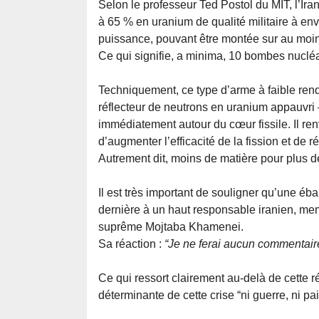
Selon le professeur Ted Postol du MIT, l’Ira
à 65 % en uranium de qualité militaire à envi
puissance, pouvant être montée sur au moins
Ce qui signifie, a minima, 10 bombes nucléa
Techniquement, ce type d’arme à faible rend
réflecteur de neutrons en uranium appauvri 
immédiatement autour du cœur fissile. Il ren
d’augmenter l’efficacité de la fission et de r
Autrement dit, moins de matière pour plus 
Il est très important de souligner qu’une é
dernière à un haut responsable iranien, me
suprême Mojtaba Khamenei.
Sa réaction :
“Je ne ferai aucun commentaire
Ce qui ressort clairement au-delà de cette 
déterminante de cette crise “ni guerre, ni pai