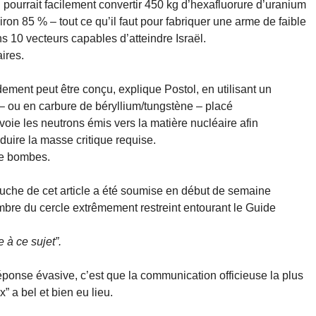
n pourrait facilement convertir 450 kg d’hexafluorure d’uranium
ron 85 % – tout ce qu’il faut pour fabriquer une arme de faible
 10 vecteurs capables d’atteindre Israël.
ires.
ement peut être conçu, explique Postol, en utilisant un
– ou en carbure de béryllium/tungstène – placé
voie les neutrons émis vers la matière nucléaire afin
éduire la masse critique requise.
de bombes.
bauche de cet article a été soumise en début de semaine
mbre du cercle extrêmement restreint entourant le Guide
 à ce sujet”.
réponse évasive, c’est que la communication officieuse la plus
x” a bel et bien eu lieu.