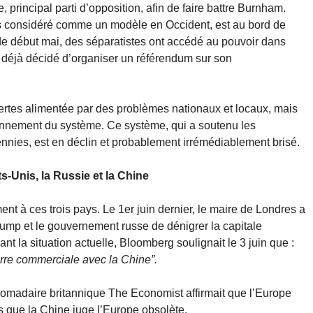
, principal parti d’opposition, afin de faire battre Burnham.
ps considéré comme un modèle en Occident, est au bord de
 de début mai, des séparatistes ont accédé au pouvoir dans
a déjà décidé d’organiser un référendum sur son
certes alimentée par des problèmes nationaux et locaux, mais
onnement du système. Ce système, qui a soutenu les
nies, est en déclin et probablement irrémédiablement brisé.
ts-Unis, la Russie et la Chine
nt à ces trois pays. Le 1er juin dernier, le maire de Londres a
rump et le gouvernement russe de dénigrer la capitale
t la situation actuelle, Bloomberg soulignait le 3 juin que :
erre commerciale avec la Chine”.
madaire britannique The Economist affirmait que l’Europe
s que la Chine juge l’Europe obsolète.