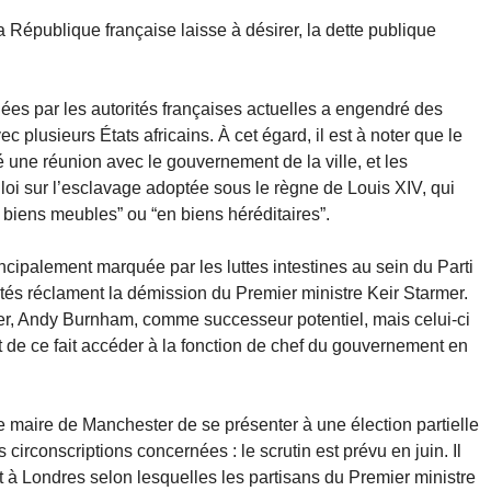
 République française laisse à désirer, la dette publique
nées par les autorités françaises actuelles a engendré des
c plusieurs États africains. À cet égard, il est à noter que le
une réunion avec le gouvernement de la ville, et les
loi sur l’esclavage adoptée sous le règne de Louis XIV, qui
n biens meubles” ou “en biens héréditaires”.
ncipalement marquée par les luttes intestines au sein du Parti
utés réclament la démission du Premier ministre Keir Starmer.
ter, Andy Burnham, comme successeur potentiel, mais celui-ci
 de ce fait accéder à la fonction de chef du gouvernement en
 maire de Manchester de se présenter à une élection partielle
rconscriptions concernées : le scrutin est prévu en juin. Il
nt à Londres selon lesquelles les partisans du Premier ministre