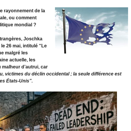
ble rayonnement de la
ntale, ou comment
itique mondial ?
étrangères, Joschka
le 26 mai, intitulé “Le
ue malgré les
ine actuelle, les
 malheur d’autrui, car
ictimes du déclin occidental ; la seule différence est
es États-Unis”.