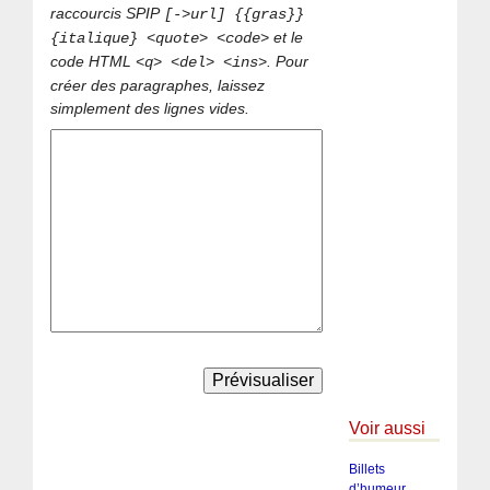
raccourcis SPIP
[->url] {{gras}}
et le
{italique} <quote> <code>
code HTML
. Pour
<q> <del> <ins>
créer des paragraphes, laissez
simplement des lignes vides.
Voir aussi
Billets
d’humeur