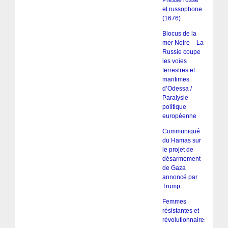
Presse russe
et russophone
(1676)
Blocus de la
mer Noire – La
Russie coupe
les voies
terrestres et
maritimes
d’Odessa /
Paralysie
politique
européenne
Communiqué
du Hamas sur
le projet de
désarmement
de Gaza
annoncé par
Trump
Femmes
résistantes et
révolutionnaires