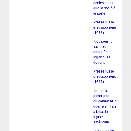
écoles alors
que la société
le parle
Presse russe
et russophone
(1678)
Kiev sous le
feu : les
entrepôts
logistiques
détruits
Presse russe
et russophone
(1677)
Trump, le
poker perdant,
ou comment la
guerre en Iran
a brisé le
mythe
américain