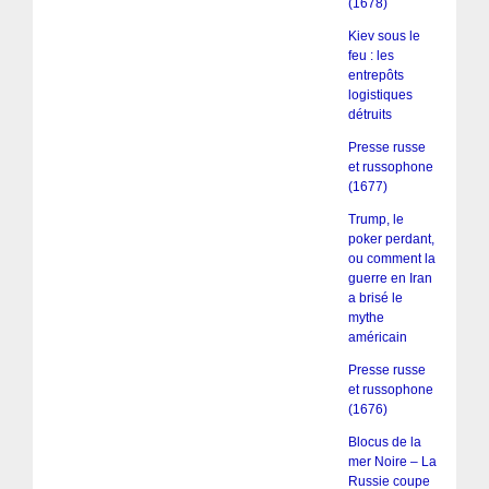
(1678)
Kiev sous le
feu : les
entrepôts
logistiques
détruits
Presse russe
et russophone
(1677)
Trump, le
poker perdant,
ou comment la
guerre en Iran
a brisé le
mythe
américain
Presse russe
et russophone
(1676)
Blocus de la
mer Noire – La
Russie coupe