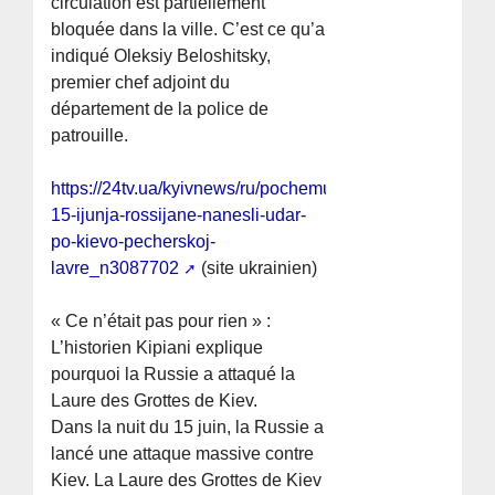
circulation est partiellement
bloquée dans la ville. C’est ce qu’a
indiqué Oleksiy Beloshitsky,
premier chef adjoint du
département de la police de
patrouille.
https://24tv.ua/kyivnews/ru/pochemu-
15-ijunja-rossijane-nanesli-udar-
po-kievo-pecherskoj-
lavre_n3087702
(site ukrainien)
« Ce n’était pas pour rien » :
L’historien Kipiani explique
pourquoi la Russie a attaqué la
Laure des Grottes de Kiev.
Dans la nuit du 15 juin, la Russie a
lancé une attaque massive contre
Kiev. La Laure des Grottes de Kiev