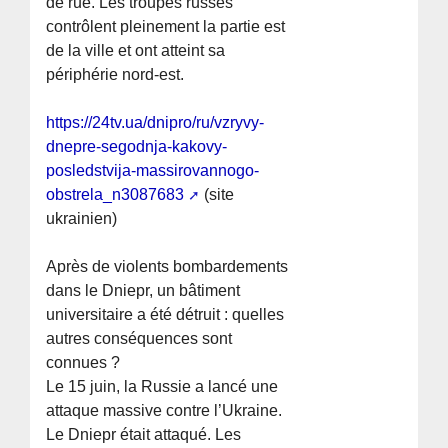
de rue. Les troupes russes
contrôlent pleinement la partie est
de la ville et ont atteint sa
périphérie nord-est.
https://24tv.ua/dnipro/ru/vzryvy-
dnepre-segodnja-kakovy-
posledstvija-massirovannogo-
obstrela_n3087683
(site
ukrainien)
Après de violents bombardements
dans le Dniepr, un bâtiment
universitaire a été détruit : quelles
autres conséquences sont
connues ?
Le 15 juin, la Russie a lancé une
attaque massive contre l’Ukraine.
Le Dniepr était attaqué. Les