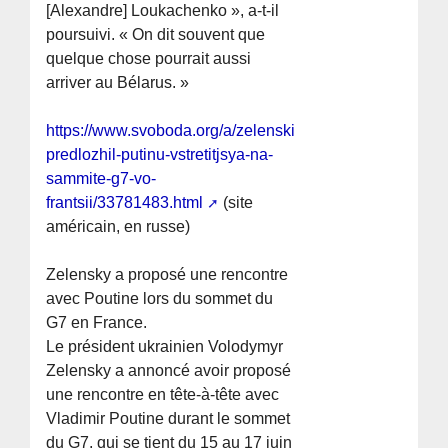
[Alexandre] Loukachenko », a-t-il
poursuivi. « On dit souvent que
quelque chose pourrait aussi
arriver au Bélarus. »
https://www.svoboda.org/a/zelenskiy-
predlozhil-putinu-vstretitjsya-na-
sammite-g7-vo-
frantsii/33781483.html
(site
américain, en russe)
Zelensky a proposé une rencontre
avec Poutine lors du sommet du
G7 en France.
Le président ukrainien Volodymyr
Zelensky a annoncé avoir proposé
une rencontre en tête-à-tête avec
Vladimir Poutine durant le sommet
du G7, qui se tient du 15 au 17 juin