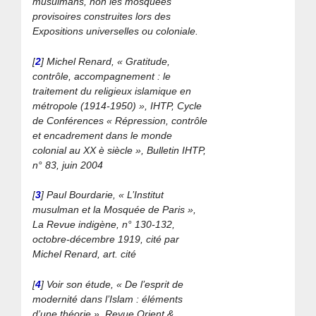
musulmans, non les mosquées
provisoires construites lors des
Expositions universelles ou coloniale.
[
2
]
Michel Renard, « Gratitude,
contrôle, accompagnement : le
traitement du religieux islamique en
métropole (1914-1950) », IHTP, Cycle
de Conférences « Répression, contrôle
et encadrement dans le monde
colonial au XX è siècle », Bulletin IHTP,
n° 83, juin 2004
[
3
]
Paul Bourdarie, « L’Institut
musulman et la Mosquée de Paris »,
La Revue indigène, n° 130-132,
octobre-décembre 1919, cité par
Michel Renard, art. cité
[
4
]
Voir son étude, « De l’esprit de
modernité dans l’Islam : éléments
d’une théorie », Revue Orient &