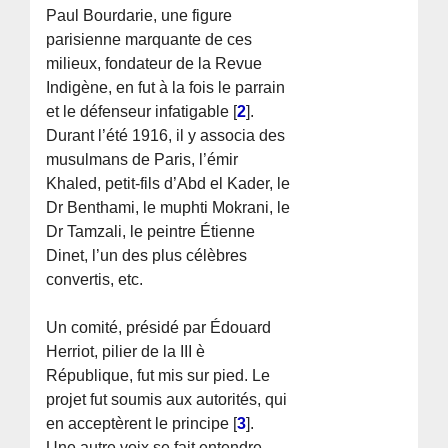
Paul Bourdarie, une figure
parisienne marquante de ces
milieux, fondateur de la Revue
Indigène, en fut à la fois le parrain
et le défenseur infatigable
[
2
]
.
Durant l’été 1916, il y associa des
musulmans de Paris, l’émir
Khaled, petit-fils d’Abd el Kader, le
Dr Benthami, le muphti Mokrani, le
Dr Tamzali, le peintre Étienne
Dinet, l’un des plus célèbres
convertis, etc.
Un comité, présidé par Édouard
Herriot, pilier de la III è
République, fut mis sur pied. Le
projet fut soumis aux autorités, qui
en acceptèrent le principe
[
3
]
.
Une autre voix se fait entendre,