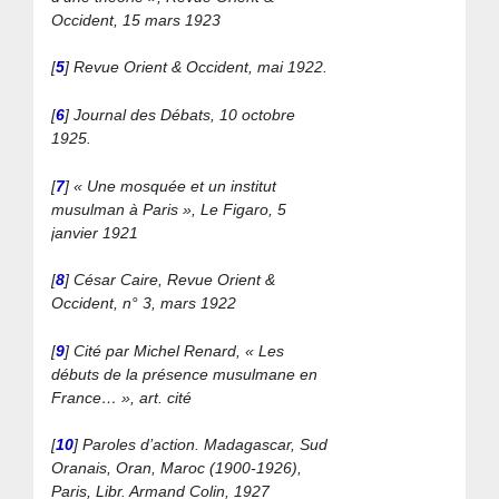
Occident, 15 mars 1923
[
5
]
Revue Orient & Occident, mai 1922.
[
6
]
Journal des Débats, 10 octobre
1925.
[
7
]
« Une mosquée et un institut
musulman à Paris », Le Figaro, 5
janvier 1921
[
8
]
César Caire, Revue Orient &
Occident, n° 3, mars 1922
[
9
]
Cité par Michel Renard, « Les
débuts de la présence musulmane en
France… », art. cité
[
10
]
Paroles d’action. Madagascar, Sud
Oranais, Oran, Maroc (1900-1926),
Paris, Libr. Armand Colin, 1927