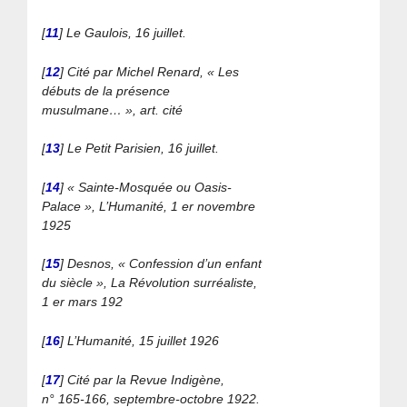
[
11
]
Le Gaulois, 16 juillet.
[
12
]
Cité par Michel Renard, « Les
débuts de la présence
musulmane… », art. cité
[
13
]
Le Petit Parisien, 16 juillet.
[
14
]
« Sainte-Mosquée ou Oasis-
Palace », L’Humanité, 1 er novembre
1925
[
15
]
Desnos, « Confession d’un enfant
du siècle », La Révolution surréaliste,
1 er mars 192
[
16
]
L’Humanité, 15 juillet 1926
[
17
]
Cité par la Revue Indigène,
n° 165-166, septembre-octobre 1922.