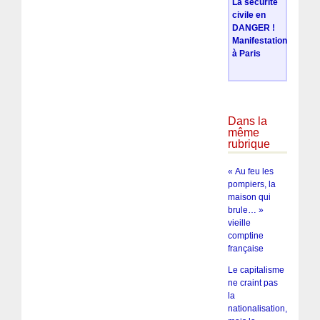
La sécurité
civile en
DANGER !
Manifestation
à Paris
Dans la
même
rubrique
« Au feu les
pompiers, la
maison qui
brule… »
vieille
comptine
française
Le capitalisme
ne craint pas
la
nationalisation,