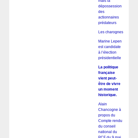
mais la
dépossession
des
actionnaires
prédateurs
Les charognes
Marine Lepen
est candidate
à l’élection
présidentielle
La politique
française
vient peut-
être de vivre
un moment
historique.
Alain
Chancogne à
propos du
Compte rendu
du conseil
national du
PCF du 9 mai