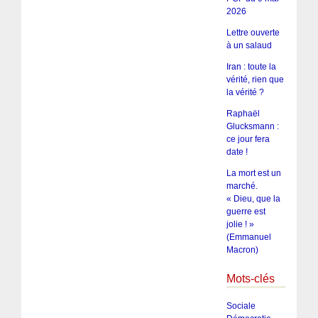
2026
Lettre ouverte
à un salaud
Iran : toute la
vérité, rien que
la vérité ?
Raphaël
Glucksmann :
ce jour fera
date !
La mort est un
marché.
« Dieu, que la
guerre est
jolie ! »
(Emmanuel
Macron)
Mots-clés
Sociale