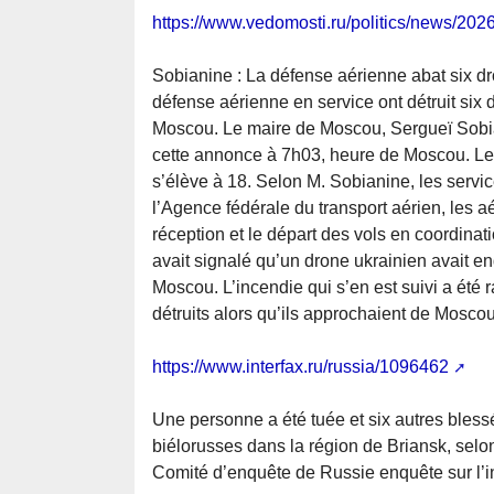
https://www.vedomosti.ru/politics/news/202
Sobianine : La défense aérienne abat six d
défense aérienne en service ont détruit six
Moscou. Le maire de Moscou, Sergueï Sobia
cette annonce à 7h03, heure de Moscou. Le 
s’élève à 18. Selon M. Sobianine, les servic
l’Agence fédérale du transport aérien, les
réception et le départ des vols en coordinat
avait signalé qu’un drone ukrainien avait en
Moscou. L’incendie qui s’en est suivi a été 
détruits alors qu’ils approchaient de Moscou
https://www.interfax.ru/russia/1096462
Une personne a été tuée et six autres bless
biélorusses dans la région de Briansk, selo
Comité d’enquête de Russie enquête sur l’in