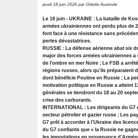
jeudi 18 juin 2026
par Odette Auzende
Le 18 juin - UKRAINE : La bataille de Kost
armées ukrainiennes ont perdu plus de 
font face à une résistance sans précéden
pertes dévastatrices.
RUSSIE : La défense aérienne abat six d
major des forces armées ukrainiennes a si
de l’ombre en mer Noire ; Le FSB a arrêt
régions russes, alors qu’ils préparaient d
dont bénéficie Poutine en Russie ; La p
motivation politique en Russie a atteint 1
générales se tiendront du 18 au 20 septem
crise des carburants.
INTERNATIONAL : Les dirigeants du G7 en
secteur pétrolier et gazier russe ; Les p
G7 prêt à accorder à l’Ukraine des licenc
du G7 confiants que « la Russie ne gagne
les importations en provenance d’Arméni