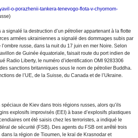
avil-o-porazhenii-tankera-tenevogo-flota-v-chyornom-
usse)
 signalé la destruction d’un pétrolier appartenant à la flotte
forces armées ukrainiennes a signalé des dommages subis par
de l’ombre russe, dans la nuit du 17 juin en mer Noire. Selon
pavillon de Guinée équatoriale, faisait route du port indien de
ué Radio Liberty, le numéro d’identification OMI 9283306
e des sanctions britanniques sous le nom de pétrolier Buddha.
ctions de l’UE, de la Suisse, du Canada et de l’Ukraine.
spéciaux de Kiev dans trois régions russes, alors qu’ils
ngins explosifs improvisés (EEI) à base d’explosifs plastiques
cendiaires ont été saisis chez les terroristes, a indiqué le
déral de sécurité (FSB). Des agents du FSB ont arrêté trois
 dans la région de Tioumen, le kraï de Krasnodar et