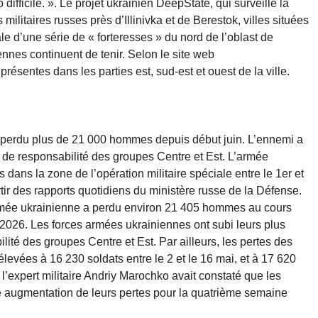
difficile. ». Le projet ukrainien DeepState, qui surveille la
 militaires russes près d’Illinivka et de Berestok, villes situées
e d’une série de « forteresses » du nord de l’oblast de
nnes continuent de tenir. Selon le site web
résentes dans les parties est, sud-est et ouest de la ville.
 perdu plus de 21 000 hommes depuis début juin. L’ennemi a
 de responsabilité des groupes Centre et Est. L’armée
ans la zone de l’opération militaire spéciale entre le 1er et
rtir des rapports quotidiens du ministère russe de la Défense.
armée ukrainienne a perdu environ 21 405 hommes au cours
n 2026. Les forces armées ukrainiennes ont subi leurs plus
ité des groupes Centre et Est. Par ailleurs, les pertes des
levées à 16 230 soldats entre le 2 et le 16 mai, et à 17 620
 l’expert militaire Andriy Marochko avait constaté que les
 augmentation de leurs pertes pour la quatrième semaine