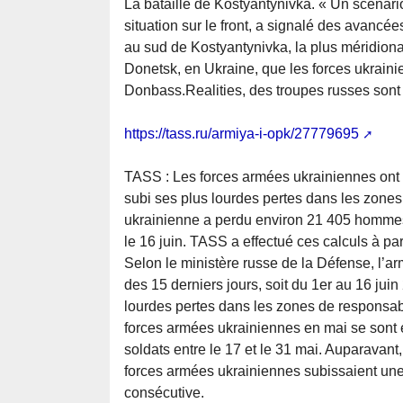
La bataille de Kostyantynivka. « Un scénario 
situation sur le front, a signalé des avancées
au sud de Kostyantynivka, la plus méridional
Donetsk, en Ukraine, que les forces ukrainie
Donbass.Realities, des troupes russes sont p
https://tass.ru/armiya-i-opk/27779695
TASS : Les forces armées ukrainiennes ont
subi ses plus lourdes pertes dans les zones
ukrainienne a perdu environ 21 405 hommes d
le 16 juin. TASS a effectué ces calculs à pa
Selon le ministère russe de la Défense, l’
des 15 derniers jours, soit du 1er au 16 jui
lourdes pertes dans les zones de responsabil
forces armées ukrainiennes en mai se sont é
soldats entre le 17 et le 31 mai. Auparavant,
forces armées ukrainiennes subissaient une
consécutive.