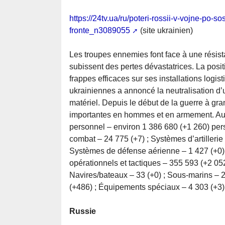
https://24tv.ua/ru/poteri-rossii-v-vojne-po-
fronte_n3089055
(site ukrainien)
Les troupes ennemies font face à une résis
subissent des pertes dévastatrices. La posi
frappes efficaces sur ses installations logis
ukrainiennes a annoncé la neutralisation d’
matériel. Depuis le début de la guerre à gra
importantes en hommes et en armement. Au 17
personnel – environ 1 386 680 (+1 260) per
combat – 24 775 (+7) ; Systèmes d’artillerie
Systèmes de défense aérienne – 1 427 (+0) ;
opérationnels et tactiques – 355 593 (+2 052
Navires/bateaux – 33 (+0) ; Sous-marins – 2
(+486) ; Équipements spéciaux – 4 303 (+3) ;
Russie