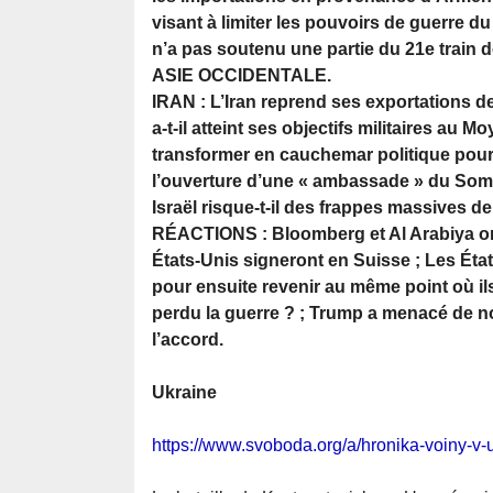
visant à limiter les pouvoirs de guerre d
n’a pas soutenu une partie du 21e train d
ASIE OCCIDENTALE.
IRAN : L’Iran reprend ses exportations de 
a-t-il atteint ses objectifs militaires au 
transformer en cauchemar politique pou
l’ouverture d’une « ambassade » du Somal
Israël risque-t-il des frappes massives d
RÉACTIONS : Bloomberg et Al Arabiya ont 
États-Unis signeront en Suisse ; Les Éta
pour ensuite revenir au même point où ils
perdu la guerre ? ; Trump a menacé de nou
l’accord.
Ukraine
https://www.svoboda.org/a/hronika-voiny-v