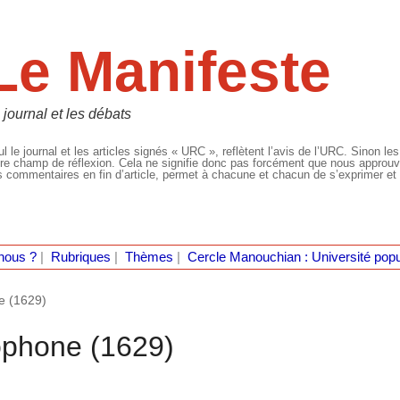
Le Manifeste
 journal et les débats
l le journal et les articles signés « URC », reflètent l’avis de l’URC. Sinon les
re champ de réflexion. Cela ne signifie donc pas forcément que nous approuvio
 commentaires en fin d’article, permet à chacune et chacun de s’exprimer et 
nous ?
|
Rubriques
|
Thèmes
|
Cercle Manouchian : Université popu
e (1629)
ophone (1629)