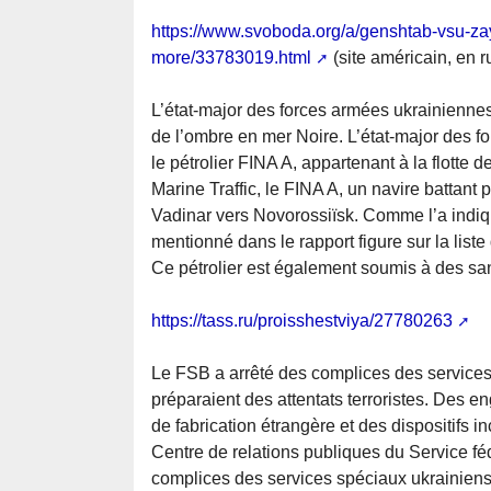
https://www.svoboda.org/a/genshtab-vsu-zay
more/33783019.html
(site américain, en r
L’état-major des forces armées ukrainiennes a
de l’ombre en mer Noire. L’état-major des 
le pétrolier FINA A, appartenant à la flotte 
Marine Traffic, le FINA A, un navire battant 
Vadinar vers Novorossiïsk. Comme l’a indiq
mentionné dans le rapport figure sur la list
Ce pétrolier est également soumis à des san
https://tass.ru/proisshestviya/27780263
Le FSB a arrêté des complices des services 
préparaient des attentats terroristes. Des e
de fabrication étrangère et des dispositifs in
Centre de relations publiques du Service fé
complices des services spéciaux ukrainiens