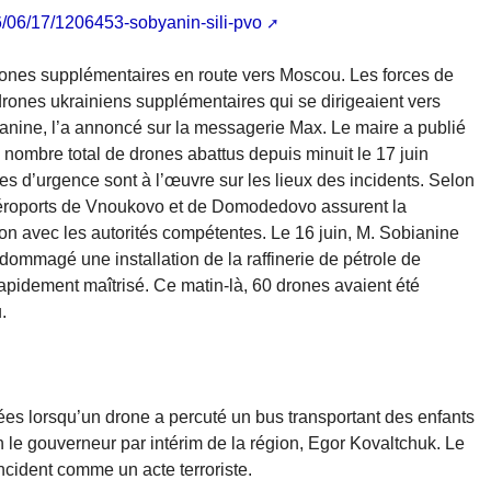
6/06/17/1206453-sobyanin-sili-pvo
rones supplémentaires en route vers Moscou. Les forces de
 drones ukrainiens supplémentaires qui se dirigeaient vers
nine, l’a annoncé sur la messagerie Max. Le maire a publié
nombre total de drones abattus depuis minuit le 17 juin
es d’urgence sont à l’œuvre sur les lieux des incidents. Selon
 aéroports de Vnoukovo et de Domodedovo assurent la
ion avec les autorités compétentes. Le 16 juin, M. Sobianine
dommagé une installation de la raffinerie de pétrole de
rapidement maîtrisé. Ce matin-là, 60 drones avaient été
.
ées lorsqu’un drone a percuté un bus transportant des enfants
n le gouverneur par intérim de la région, Egor Kovaltchuk. Le
cident comme un acte terroriste.