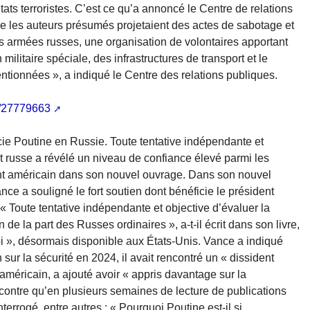
tats terroristes. C’est ce qu’a annoncé le Centre de relations
ue les auteurs présumés projetaient des actes de sabotage et
ces armées russes, une organisation de volontaires apportant
militaire spéciale, des infrastructures de transport et le
ntionnées », a indiqué le Centre des relations publiques.
a/27779663
icie Poutine en Russie. Toute tentative indépendante et
nt russe a révélé un niveau de confiance élevé parmi les
dent américain dans son nouvel ouvrage. Dans son nouvel
nce a souligné le fort soutien dont bénéficie le président
 Toute tentative indépendante et objective d’évaluer la
 de la part des Russes ordinaires », a-t-il écrit dans son livre,
i », désormais disponible aux États-Unis. Vance a indiqué
sur la sécurité en 2024, il avait rencontré un « dissident
 américain, a ajouté avoir « appris davantage sur la
ncontre qu’en plusieurs semaines de lecture de publications
terrogé, entre autres : « Pourquoi Poutine est-il si