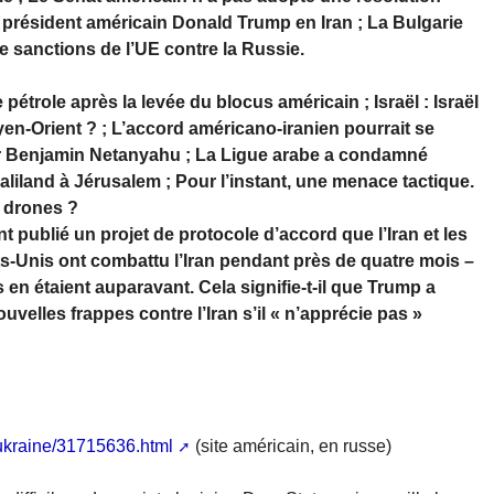
u président américain Donald Trump en Iran ; La Bulgarie
e sanctions de l’UE contre la Russie.
pétrole après la levée du blocus américain ; Israël : Israël
Moyen-Orient ? ; L’accord américano-iranien pourrait se
r Benjamin Netanyahu ; La Ligue arabe a condamné
iland à Jérusalem ; Pour l’instant, une menace tactique.
e drones ?
publié un projet de protocole d’accord que l’Iran et les
ts-Unis ont combattu l’Iran pendant près de quatre mois –
 en étaient auparavant. Cela signifie-t-il que Trump a
velles frappes contre l’Iran s’il « n’apprécie pas »
-ukraine/31715636.html
(site américain, en russe)