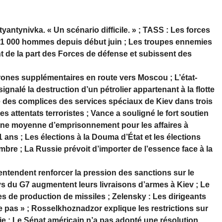
yantynivka. « Un scénario difficile. » ; TASS : Les forces
21 000 hommes depuis début juin ; Les troupes ennemies
t de la part des Forces de défense et subissent des
rones supplémentaires en route vers Moscou ; L’état-
gnalé la destruction d’un pétrolier appartenant à la flotte
é des complices des services spéciaux de Kiev dans trois
es attentats terroristes ; Vance a souligné le fort soutien
eine moyenne d’emprisonnement pour les affaires à
1 ans ; Les élections à la Douma d’État et les élections
bre ; La Russie prévoit d’importer de l’essence face à la
tendent renforcer la pression des sanctions sur le
ays du G7 augmentent leurs livraisons d’armes à Kiev ; Le
es de production de missiles ; Zelensky : Les dirigeants
 pas » ; Rosselkhoznadzor explique les restrictions sur
e ; Le Sénat américain n’a pas adopté une résolution