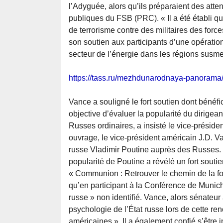
l’Adyguée, alors qu’ils préparaient des atten
publiques du FSB (PRC). « Il a été établi q
de terrorisme contre des militaires des for
son soutien aux participants d’une opération 
secteur de l’énergie dans les régions susme
https://tass.ru/mezhdunarodnaya-panoram
Vance a souligné le fort soutien dont bénéf
objective d’évaluer la popularité du dirigea
Russes ordinaires, a insisté le vice-prési
ouvrage, le vice-président américain J.D. Va
russe Vladimir Poutine auprès des Russes. «
popularité de Poutine a révélé un fort soutien
« Communion : Retrouver le chemin de la fo
qu’en participant à la Conférence de Munich 
russe » non identifié. Vance, alors sénateur
psychologie de l’État russe lors de cette re
américaines ». Il a également confié s’être in