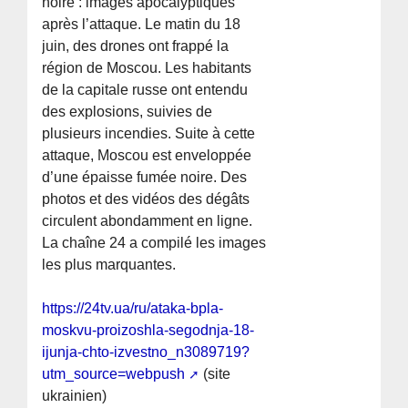
noire : images apocalyptiques
après l’attaque. Le matin du 18
juin, des drones ont frappé la
région de Moscou. Les habitants
de la capitale russe ont entendu
des explosions, suivies de
plusieurs incendies. Suite à cette
attaque, Moscou est enveloppée
d’une épaisse fumée noire. Des
photos et des vidéos des dégâts
circulent abondamment en ligne.
La chaîne 24 a compilé les images
les plus marquantes.
https://24tv.ua/ru/ataka-bpla-
moskvu-proizoshla-segodnja-18-
ijunja-chto-izvestno_n3089719?
utm_source=webpush
(site
ukrainien)