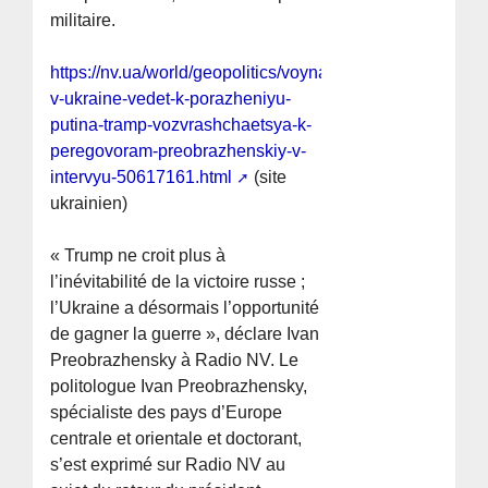
militaire.
https://nv.ua/world/geopolitics/voyna-
v-ukraine-vedet-k-porazheniyu-
putina-tramp-vozvrashchaetsya-k-
peregovoram-preobrazhenskiy-v-
intervyu-50617161.html
(site
ukrainien)
« Trump ne croit plus à
l’inévitabilité de la victoire russe ;
l’Ukraine a désormais l’opportunité
de gagner la guerre », déclare Ivan
Preobrazhensky à Radio NV. Le
politologue Ivan Preobrazhensky,
spécialiste des pays d’Europe
centrale et orientale et doctorant,
s’est exprimé sur Radio NV au